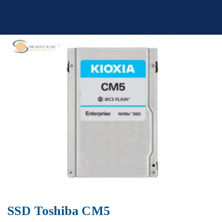
Skip
to
content
SSD Toshiba CM5