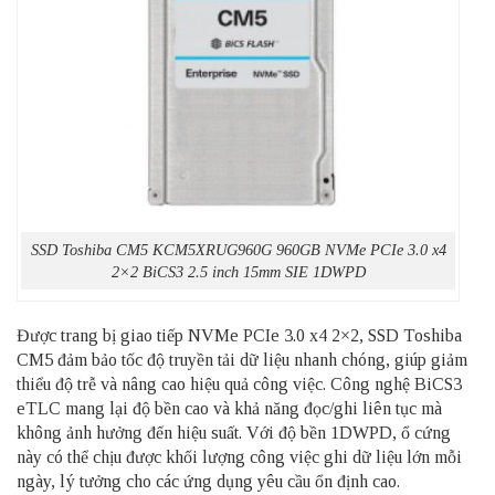
SSD Toshiba CM5 KCM5XRUG960G 960GB NVMe PCIe 3.0 x4
2×2 BiCS3 2.5 inch 15mm SIE 1DWPD
Được trang bị giao tiếp NVMe PCIe 3.0 x4 2×2, SSD Toshiba
CM5 đảm bảo tốc độ truyền tải dữ liệu nhanh chóng, giúp giảm
thiểu độ trễ và nâng cao hiệu quả công việc. Công nghệ BiCS3
eTLC mang lại độ bền cao và khả năng đọc/ghi liên tục mà
không ảnh hưởng đến hiệu suất. Với độ bền 1DWPD, ổ cứng
này có thể chịu được khối lượng công việc ghi dữ liệu lớn mỗi
ngày, lý tưởng cho các ứng dụng yêu cầu ổn định cao.