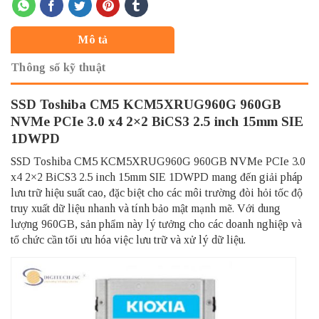
Mô tả
Thông số kỹ thuật
SSD Toshiba CM5 KCM5XRUG960G 960GB
NVMe PCIe 3.0 x4 2×2 BiCS3 2.5 inch 15mm SIE
1DWPD
SSD Toshiba CM5 KCM5XRUG960G 960GB NVMe PCIe 3.0
x4 2×2 BiCS3 2.5 inch 15mm SIE 1DWPD mang đến giải pháp
lưu trữ hiệu suất cao, đặc biệt cho các môi trường đòi hỏi tốc độ
truy xuất dữ liệu nhanh và tính bảo mật mạnh mẽ. Với dung
lượng 960GB, sản phẩm này lý tưởng cho các doanh nghiệp và
tổ chức cần tối ưu hóa việc lưu trữ và xử lý dữ liệu.