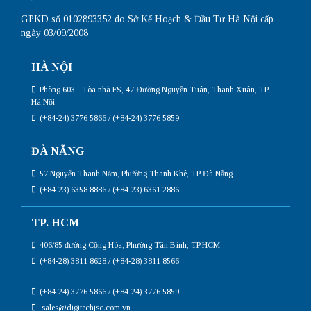
GPKD số 0102893352 do Sở Kế Hoạch & Đầu Tư Hà Nội cấp
ngày 03/09/2008
HÀ NỘI
Phòng 603 - Tòa nhà FS, 47 Đường Nguyễn Tuân, Thanh Xuân, TP.
Hà Nội
(+84-24) 3776 5866 / (+84-24) 3776 5859
ĐÀ NẴNG
57 Nguyễn Thanh Năm, Phường Thanh Khê, TP Đà Nẵng
(+84-23) 6358 8886 / (+84-23) 6361 2886
TP. HCM
406/85 đường Cộng Hòa, Phường Tân Bình, TP.HCM
(+84-28) 3811 8628 / (+84-28) 3811 8566
(+84-24) 3776 5866 / (+84-24) 3776 5859
sales@digitechjsc.com.vn