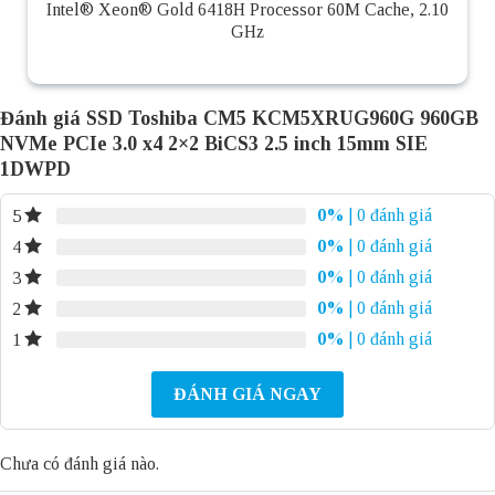
Intel® Xeon® Gold 6418H Processor 60M Cache, 2.10
GHz
Đánh giá SSD Toshiba CM5 KCM5XRUG960G 960GB
NVMe PCIe 3.0 x4 2×2 BiCS3 2.5 inch 15mm SIE
1DWPD
0%
| 0 đánh giá
5
0%
| 0 đánh giá
4
0%
| 0 đánh giá
3
0%
| 0 đánh giá
2
0%
| 0 đánh giá
1
ĐÁNH GIÁ NGAY
Chưa có đánh giá nào.