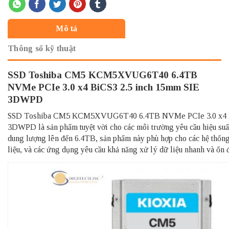
Mô tả
Thông số kỹ thuật
SSD Toshiba CM5 KCM5XVUG6T40 6.4TB
NVMe PCIe 3.0 x4 BiCS3 2.5 inch 15mm SIE
3DWPD
SSD Toshiba CM5 KCM5XVUG6T40 6.4TB NVMe PCIe 3.0 x4 Bi
3DWPD là sản phẩm tuyệt vời cho các môi trường yêu cầu hiệu suất
dung lượng lên đến 6.4TB, sản phẩm này phù hợp cho các hệ thống 
liệu, và các ứng dụng yêu cầu khả năng xử lý dữ liệu nhanh và ổn đ