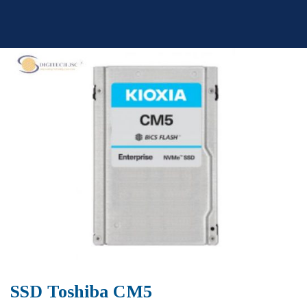
Skip
to
content
SSD Toshiba CM5