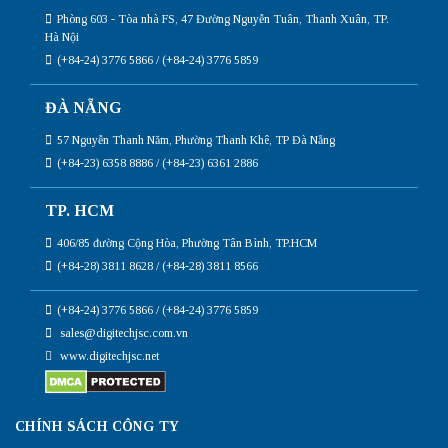
Phòng 603 - Tòa nhà FS, 47 Đường Nguyễn Tuân, Thanh Xuân, TP.
Hà Nội
(+84-24) 3776 5866 / (+84-24) 3776 5859
ĐÀ NẴNG
57 Nguyễn Thanh Năm, Phường Thanh Khê, TP Đà Nẵng
(+84-23) 6358 8886 / (+84-23) 6361 2886
TP. HCM
406/85 đường Cộng Hòa, Phường Tân Bình, TP.HCM
(+84-28) 3811 8628 / (+84-28) 3811 8566
(+84-24) 3776 5866 / (+84-24) 3776 5859
sales@digitechjsc.com.vn
www.digitechjsc.net
CHÍNH SÁCH CÔNG TY