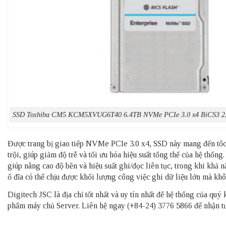
SSD Toshiba CM5 KCM5XVUG6T40 6.4TB NVMe PCIe 3.0 x4 BiCS3 2
Được trang bị giao tiếp NVMe PCIe 3.0 x4, SSD này mang đến tốc đ
trội, giúp giảm độ trễ và tối ưu hóa hiệu suất tổng thể của hệ th
giúp nâng cao độ bền và hiệu suất ghi/đọc liên tục, trong khi kh
ổ đĩa có thể chịu được khối lượng công việc ghi dữ liệu lớn mà khô
Digitech JSC là địa chỉ tốt nhất và uy tín nhất để hệ thống của qu
phẩm
máy chủ Server
. Liên hệ ngay (+84-24) 3776 5866 để nhận tư 