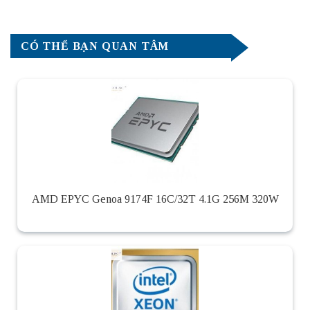
CÓ THỂ BẠN QUAN TÂM
AMD EPYC Genoa 9174F 16C/32T 4.1G 256M 320W