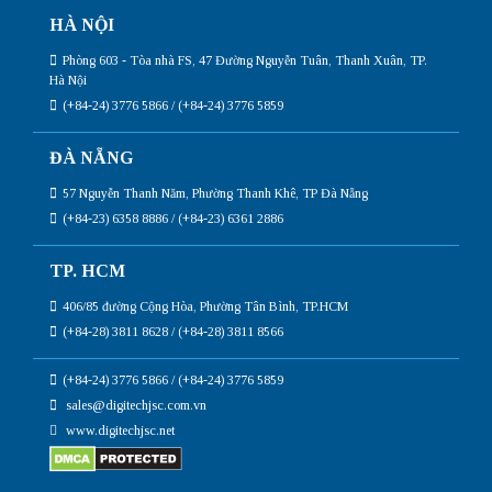
HÀ NỘI
Phòng 603 - Tòa nhà FS, 47 Đường Nguyễn Tuân, Thanh Xuân, TP.
Hà Nội
(+84-24) 3776 5866 / (+84-24) 3776 5859
ĐÀ NẴNG
57 Nguyễn Thanh Năm, Phường Thanh Khê, TP Đà Nẵng
(+84-23) 6358 8886 / (+84-23) 6361 2886
TP. HCM
406/85 đường Cộng Hòa, Phường Tân Bình, TP.HCM
(+84-28) 3811 8628 / (+84-28) 3811 8566
(+84-24) 3776 5866 / (+84-24) 3776 5859
sales@digitechjsc.com.vn
www.digitechjsc.net