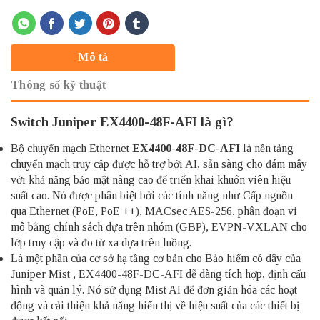
Mô tả
Thông số kỹ thuật
Switch Juniper EX4400-48F-AFI là gì?
Bộ chuyển mạch Ethernet
EX4400-48F-DC-AFI
là nền tảng
chuyển mạch truy cập được hỗ trợ bởi AI, sẵn sàng cho đám mây
với khả năng bảo mật nâng cao để triển khai khuôn viên hiệu
suất cao. Nó được phân biệt bởi các tính năng như Cấp nguồn
qua Ethernet (PoE, PoE ++), MACsec AES-256, phân đoạn vi
mô bằng chính sách dựa trên nhóm (GBP), EVPN-VXLAN cho
lớp truy cập và đo từ xa dựa trên luồng.
Là một phần của cơ sở hạ tầng cơ bản cho Bảo hiểm có dây của
Juniper Mist , EX4400-48F-DC-AFI dễ dàng tích hợp, định cấu
hình và quản lý. Nó sử dụng Mist AI để đơn giản hóa các hoạt
động và cải thiện khả năng hiển thị về hiệu suất của các thiết bị