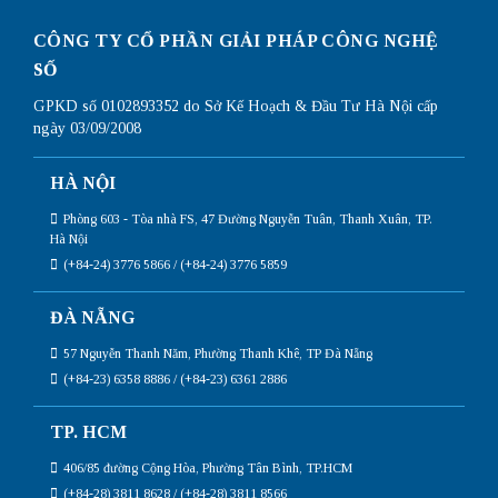
CÔNG TY CỔ PHẦN GIẢI PHÁP CÔNG NGHỆ
SỐ
GPKD số 0102893352 do Sở Kế Hoạch & Đầu Tư Hà Nội cấp
ngày 03/09/2008
HÀ NỘI
Phòng 603 - Tòa nhà FS, 47 Đường Nguyễn Tuân, Thanh Xuân, TP.
Hà Nội
(+84-24) 3776 5866 / (+84-24) 3776 5859
ĐÀ NẴNG
57 Nguyễn Thanh Năm, Phường Thanh Khê, TP Đà Nẵng
(+84-23) 6358 8886 / (+84-23) 6361 2886
TP. HCM
406/85 đường Cộng Hòa, Phường Tân Bình, TP.HCM
(+84-28) 3811 8628 / (+84-28) 3811 8566