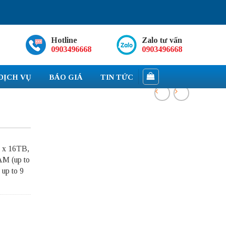
Hotline
Zalo tư vấn
0903496668
0903496668
DỊCH VỤ
BÁO GIÁ
TIN TỨC
s x 16TB,
AM (up to
up to 9