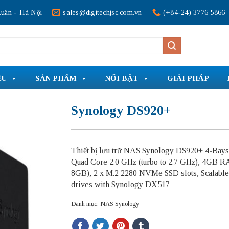
uân - Hà Nội
sales@digitechjsc.com.vn
(+84-24) 3776 5866
ỆU
SẢN PHẨM
NỔI BẬT
GIẢI PHÁP
Synology DS920+
Thiết bị lưu trữ NAS Synology DS920+ 4-Bay
Quad Core 2.0 GHz (turbo to 2.7 GHz), 4GB R
8GB), 2 x M.2 2280 NVMe SSD slots, Scalable 
drives with Synology DX517
Danh mục:
NAS Synology