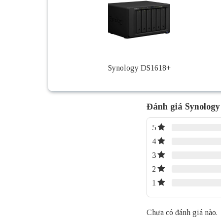
Synology DS1618+
Đánh giá Synolog
5
4
3
2
1
Chưa có đánh giá nào.