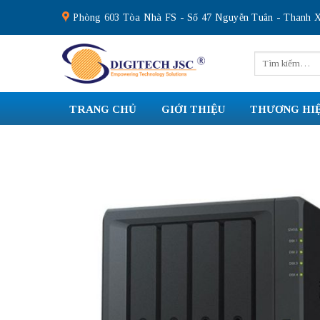
Skip
Phòng 603 Tòa Nhà FS - Số 47 Nguyễn Tuân - Thanh X
to
content
Tìm
kiếm:
TRANG CHỦ
GIỚI THIỆU
THƯƠNG HI