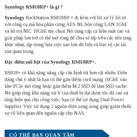
Synology RS818RP+ là gì ?
Synology
RackStation RS818RP + đi kèm với bộ xử lý lõi tứ
với công cụ mã hóa phần cứng AES-NI, bốn cổng LAN 1GbE
và hỗ trợ NIC 10GbE tùy chọn.
Nó cung cấp cả hiệu suất cao và
giải pháp lưu trữ có thể mở rộng để chia sẻ tệp trên các nền tảng
khác nhau, tập trung hóa việc sao lưu dữ liệu và bảo vệ các tài
sản quan trọng.
Đặc điểm nổi bật của Synology RS818RP+.
RS818+ có khả năng nâng cấp cấu hình tốt hơn rất nhiều. Điều
đáng chú ý nhất là bạn có thể gắn thêm card mạng 10GbE vào
khe PCIe mở rộng hoặc gắn thêm M.2 SSD để làm SSD cache.
Nó giúp tăng khả năng xử lí của thiết bị đạt được tốc độ cao và
tăng hiệu quả cho công việc, bạn có thể sử dụng Dual Power
Supplier. Việc sử dụng 2 nguồn điện song song giúp giảm thiểu
sự cố liên quan đến nguồn cấp cho NAS.
CÓ THỂ BẠN QUAN TÂM