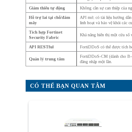
Giảm thiểu tự động
Không cần sự can thiệp của ng
Hỗ trợ lai tại chỗ/đám
API mở, có tài liệu hướng dẫn
mây
linh hoạt và bảo vệ khỏi các
Tích hợp Fortinet
Khả năng hiển thị một cửa sổ v
Security Fabric
API RESTful
FortiDDoS có thể được tích h
FortiDDoS-CM (dành cho B-/E-
Quản lý trung tâm
đăng nhập một lần.
CÓ THỂ BẠN QUAN TÂM