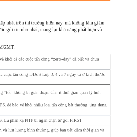
hấp nhất trên thị trường hiện nay, mà không làm giảm
ớc gói tin nhỏ nhất, mang lại khả năng phát hiện và
ng MGMT.
ệ khỏi cả các cuộc tấn công “zero-day” đã biết và chưa
các cuộc tấn công DDoS Lớp 3, 4 và 7 ngay cả ở kích thước
g “tốt” không bị gián đoạn. Cần ít thời gian quản lý hơn.
S, để bảo vệ khỏi nhiều loại tấn công bất thường, ứng dụng
PS. Lũ phản xạ NTP bị ngăn chặn từ gói FIRST.
n và lưu lượng bình thường, giúp bạn tiết kiệm thời gian và