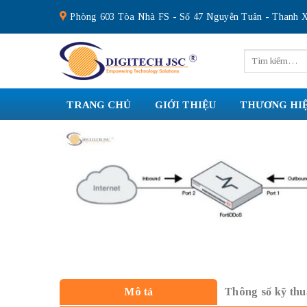
Skip
Phòng 603 Tòa Nhà FS - Số 47 Nguyễn Tuân - Thanh X
to
content
Tìm
kiếm:
TRANG CHỦ
GIỚI THIỆU
THƯƠNG HI
Thông số kỹ thu
Mô tả