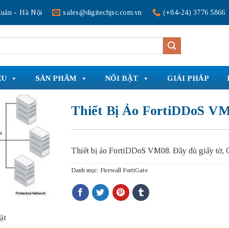
uân - Hà Nội
sales@digitechjsc.com.vn
(+84-24) 3776 5866
ỆU
SẢN PHẨM
NỔI BẬT
GIẢI PHÁP
Thiết Bị Ảo FortiDDoS V
Thiết bị ảo FortiDDoS VM08. Đầy đủ giấy tờ,
Danh mục:
Firewall FortiGate
ật