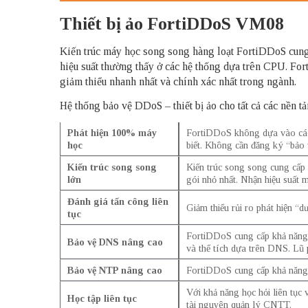
Thiết bị ảo FortiDDoS VM08
Kiến trúc máy học song song hàng loạt FortiDDoS cung 
hiệu suất thường thấy ở các hệ thống dựa trên CPU. Fort
giảm thiểu nhanh nhất và chính xác nhất trong ngành.
Hệ thống bảo vệ DDoS – thiết bị ảo cho tất cả các nền
Phát hiện 100% máy
FortiDDoS không dựa vào các t
học
biết. Không cần đăng ký “bảo 
Kiến trúc song song
Kiến trúc song song cung cấp 
lớn
gói nhỏ nhất. Nhận hiệu suất m
Đánh giá tấn công liên
Giảm thiểu rủi ro phát hiện “d
tục
FortiDDoS cung cấp khả năng k
Bảo vệ DNS nâng cao
và thể tích dựa trên DNS. Lũ
Bảo vệ NTP nâng cao
FortiDDoS cung cấp khả năng 
Với khả năng học hỏi liên tục 
Học tập liên tục
tài nguyên quản lý CNTT.