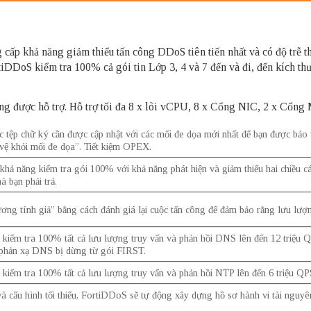
cấp khả năng giảm thiểu tấn công DDoS tiên tiến nhất và có độ trễ t
iDDoS kiểm tra 100% cả gói tin Lớp 3, 4 và 7 đến và đi, đến kích thư
 tảng được hỗ trợ. Hỗ trợ tối đa 8 x lõi vCPU, 8 x Cổng NIC, 2 x Cổ
ệp chữ ký cần được cập nhật với các mối đe dọa mới nhất để bạn được bảo v
vệ khỏi mối đe dọa”. Tiết kiệm OPEX.
khả năng kiểm tra gói 100% với khả năng phát hiện và giảm thiểu hai chiều 
à bạn phải trả.
ương tính giả” bằng cách đánh giá lại cuộc tấn công để đảm bảo rằng lưu lượn
iểm tra 100% tất cả lưu lượng truy vấn và phản hồi DNS lên đến 12 triệu QP
 phản xạ DNS bị dừng từ gói FIRST.
kiểm tra 100% tất cả lưu lượng truy vấn và phản hồi NTP lên đến 6 triệu Q
và cấu hình tối thiểu, FortiDDoS sẽ tự động xây dựng hồ sơ hành vi tài nguyê