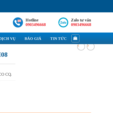
Hotline
Zalo tư vấn
0903496668
0903496668
DỊCH VỤ
BÁO GIÁ
TIN TỨC
M08
 CO CQ.