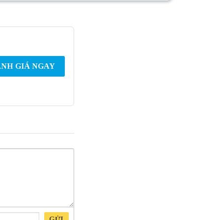
NH GIÁ NGAY
GỬI