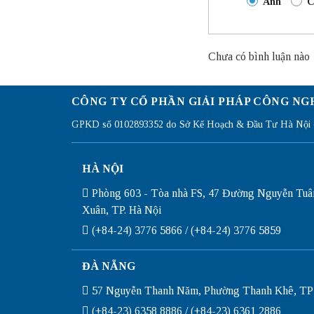
Anh
C
Chưa có bình luận nào
CÔNG TY CỔ PHẦN GIẢI PHÁP CÔNG NG
GPKD số 0102893352 do Sở Kế Hoạch & Đầu Tư Hà Nội c
HÀ NỘI
Phòng 603 - Tòa nhà FS, 47 Đường Nguyễn Tuâ
Xuân, TP. Hà Nội
(+84-24) 3776 5866 / (+84-24) 3776 5859
ĐÀ NẴNG
57 Nguyễn Thanh Năm, Phường Thanh Khê, TP
(+84-23) 6358 8886 / (+84-23) 6361 2886