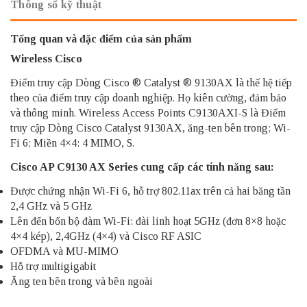
Thông số kỹ thuật
Tổng quan và đặc điểm của sản phẩm
Wireless Cisco
Điểm truy cập Dòng Cisco ® Catalyst ® 9130AX là thế hệ tiếp
theo của điểm truy cập doanh nghiệp. Họ kiên cường, đảm bảo
và thông minh. Wireless Access Points C9130AXI-S là Điểm
truy cập Dòng Cisco Catalyst 9130AX, ăng-ten bên trong; Wi-
Fi 6; Miền 4×4: 4 MIMO, S.
Cisco AP C9130 AX Series cung cấp các tính năng sau:
Được chứng nhận Wi-Fi 6, hỗ trợ 802.11ax trên cả hai băng tần
2,4 GHz và 5 GHz
Lên đến bốn bộ đàm Wi-Fi: đài linh hoạt 5GHz (đơn 8×8 hoặc
4×4 kép), 2,4GHz (4×4) và Cisco RF ASIC
OFDMA và MU-MIMO
Hỗ trợ multigigabit
Ăng ten bên trong và bên ngoài