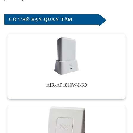
CÓ THỂ BẠN QUAN TÂM
AIR-AP1810W-I-K9