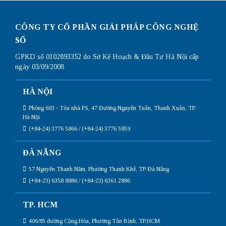
CÔNG TY CỔ PHẦN GIẢI PHÁP CÔNG NGHỆ
SỐ
GPKD số 0102893352 do Sở Kế Hoạch & Đầu Tư Hà Nội cấp
ngày 03/09/2008
HÀ NỘI
Phòng 603 - Tòa nhà FS, 47 Đường Nguyễn Tuân, Thanh Xuân, TP.
Hà Nội
(+84-24) 3776 5866 / (+84-24) 3776 5859
ĐÀ NẴNG
57 Nguyễn Thanh Năm, Phường Thanh Khê, TP Đà Nẵng
(+84-23) 6358 8886 / (+84-23) 6361 2886
TP. HCM
406/85 đường Cộng Hòa, Phường Tân Bình, TP.HCM