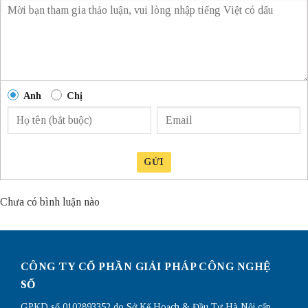
Anh
Chị
GỬI
Chưa có bình luận nào
CÔNG TY CỔ PHẦN GIẢI PHÁP CÔNG NGHỆ
SỐ
GPKD số 0102893352 do Sở Kế Hoạch & Đầu Tư Hà Nội cấp