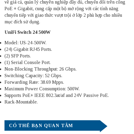
về giá cả, quản lý chuyên nghiệp đầy đủ, chuyển đổi trên cổng
PoE + Gigabit, cung cấp một bộ mở rộng với các tính năng
chuyển tiếp với giao thức vượt trội ở lớp 2 phù hợp cho nhiều
mục đích sử dụng.
UniFi Switch 24 500W
Model: US-24-500W.
(24) Gigabit RJ45 Ports.
(2) SFP Ports.
(1) Serial Console Port.
Non-Blocking Throughput: 26 Gbps.
Switching Capacity: 52 Gbps.
Forwarding Rate: 38.69 Mpps.
Maximum Power Consumption: 500W.
Supports PoE+ IEEE 802.3at/af and 24V Passive PoE.
Rack-Mountable.
CÓ THỂ BẠN QUAN TÂM