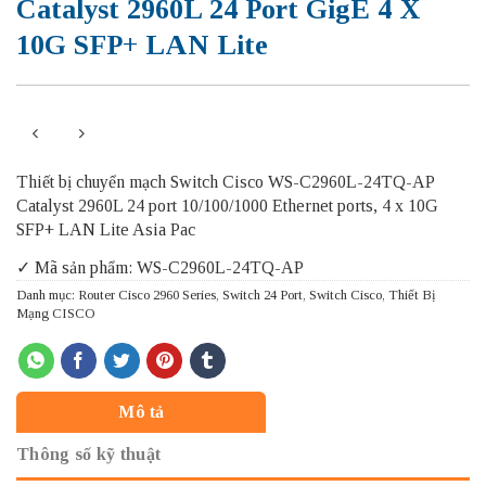
Catalyst 2960L 24 Port GigE 4 X
10G SFP+ LAN Lite
Thiết bị chuyển mạch Switch Cisco WS-C2960L-24TQ-AP
Catalyst 2960L 24 port 10/100/1000 Ethernet ports, 4 x 10G
SFP+ LAN Lite Asia Pac
✓ Mã sản phẩm: WS-C2960L-24TQ-AP
Danh mục:
Router Cisco 2960 Series
,
Switch 24 Port
,
Switch Cisco
,
Thiết Bị
Mạng CISCO
Mô tả
Thông số kỹ thuật