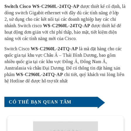
Switch Cisco
WS-C2960L-24TQ-AP
được thiết kế cố định, là
dòng switch Gigabit ethernet với đầy đủ các tính năng ở lớp
2, sử dụng cho các kết nối tại các doanh nghiệp hay các chi
nhánh. Switch cisco
WS-C2960L-24TQ-AP
được thiết kế để
hoạt động đơn giản với chi phí thấp, bảo mật, tiết kiệm điện
năng với các tính năng mới của Cisco.
Switch Cisco
WS-C2960L-24TQ-AP
là mã đặt hàng cho các
quốc gia tại khu vực Châu Á – Thái Bình Dương, bao gồm
nhiều quốc gia tại các khu vực Đông Á, Đông Nam Á,
Australasia và châu Đại Dương. Để có thông tin đặt hàng sản
phẩm
WS-C2960L-24TQ-AP
chi tiết, quý khách vui lòng liên
hệ Hotline để được hỗ trợ tốt nhất
CÓ THỂ BẠN QUAN TÂM