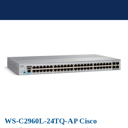
Skip
to
content
WS-C2960L-24TQ-AP Cisco