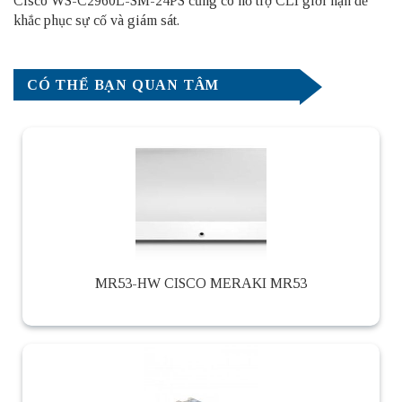
Cisco WS-C2960L-SM-24PS cũng có hỗ trợ CLI giới hạn để
khắc phục sự cố và giám sát.
CÓ THỂ BẠN QUAN TÂM
MR53-HW CISCO MERAKI MR53