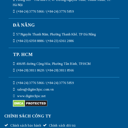
Hà Nội
(+84-24) 3776 5866 / (+84-24) 3776 5859
ĐÀ NẴNG
57 Nguyễn Thanh Năm, Phường Thanh Khê, TP Đà Nẵng
(+84-23) 6358 8886 / (+84-23) 6361 2886
TP. HCM
406/85 đường Cộng Hòa, Phường Tân Bình, TP.HCM
(+84-28) 3811 8628 / (+84-28) 3811 8566
(+84-24) 3776 5866 / (+84-24) 3776 5859
sales@digitechjsc.com.vn
www.digitechjsc.net
CHÍNH SÁCH CÔNG TY
Chính sách bảo hành
Chính sách đổi trả