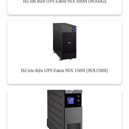
Bộ lưu điện UPS Eaton 9SX 6000I (9SX6KI)
Bộ lưu điện UPS Eaton 9SX 1500I (9SX1500I)