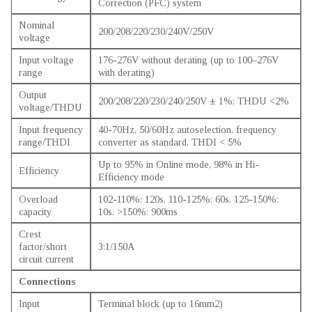
Correction (PFC) system
Nominal
200/208/220/230/240V/250V
voltage
Input voltage
176-276V without derating (up to 100–276V
range
with derating)
Output
200/208/220/230/240/250V ± 1%; THDU <2%
voltage/THDU
Input frequency
40-70Hz, 50/60Hz autoselection, frequency
range/THDI
converter as standard, THDI < 5%
Up to 95% in Online mode, 98% in Hi-
Efficiency
Efficiency mode
Overload
102-110%: 120s, 110-125%: 60s, 125-150%:
capacity
10s, >150%: 900ms
Crest
factor/short
3:1/150A
circuit current
Connections
Input
Terminal block (up to 16mm2)