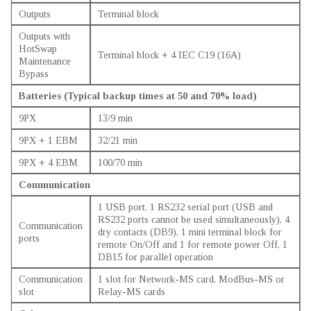
Outputs
Terminal block
Outputs with
HotSwap
Terminal block + 4 IEC C19 (16A)
Maintenance
Bypass
Batteries (Typical backup times at 50 and 70% load)
9PX
13/9 min
9PX + 1 EBM
32/21 min
9PX + 4 EBM
100/70 min
Communication
1 USB port, 1 RS232 serial port (USB and
RS232 ports cannot be used simultaneously), 4
Communication
dry contacts (DB9), 1 mini terminal block for
ports
remote On/Off and 1 for remote power Off, 1
DB15 for parallel operation
Communication
1 slot for Network-MS card, ModBus-MS or
slot
Relay-MS cards