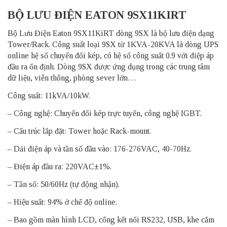
BỘ LƯU ĐIỆN EATON 9SX11KIRT
Bộ Lưu Điện Eaton 9SX11KiRT dòng 9SX là bộ lưu điện dạng
Tower/Rack. Công suất loại 9SX từ 1KVA-20KVA là dòng UPS
online hệ số chuyển đổi kép, có hệ số công suất 0.9 với điệp áp
đầu ra ổn định. Dòng 9SX được ứng dụng trong các trung tâm
dữ liệu, viễn thông, phòng sever lớn…
Công suất: 11kVA/10kW.
– Công nghệ: Chuyển đổi kép trực tuyến, công nghệ IGBT.
– Cấu trúc lắp đặt: Tower hoặc Rack-mount.
– Dải điện áp và tần số đầu vào: 176-276VAC, 40-70Hz.
– Điện áp đầu ra: 220VAC±1%.
– Tần số: 50/60Hz (tự động nhận).
– Hiệu suất: 94% ở chế độ online.
– Bao gồm màn hình LCD, cổng kết nối RS232, USB, khe cắm