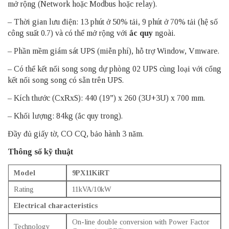
mở rộng (Network hoặc Modbus hoặc relay).
– Thời gian lưu điện: 13 phút ở 50% tải, 9 phút ở 70% tải (hệ số
công suất 0.7) và có thể mở rộng với
ắc quy
ngoài.
– Phần mềm giám sát UPS (miễn phí), hỗ trợ Window, Vmware.
– Có thể kết nối song song dự phòng 02 UPS cùng loại với cổng
kết nối song song có sẵn trên UPS.
– Kích thước (CxRxS): 440 (19”) x 260 (3U+3U) x 700 mm.
– Khối lượng: 84kg (ắc quy trong).
Đầy đủ giấy tờ, CO CQ, bảo hành 3 năm.
Thông số kỹ thuật
Model
9PX11KiRT
Rating
11kVA/10kW
Electrical characteristics
On-line double conversion with Power Factor
Technology