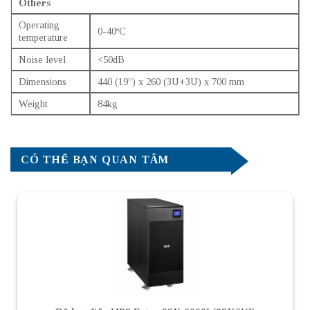
Others
Operating
0-40ºC
temperature
Noise level
<50dB
Dimensions
440 (19”) x 260 (3U+3U) x 700 mm
Weight
84kg
CÓ THỂ BẠN QUAN TÂM