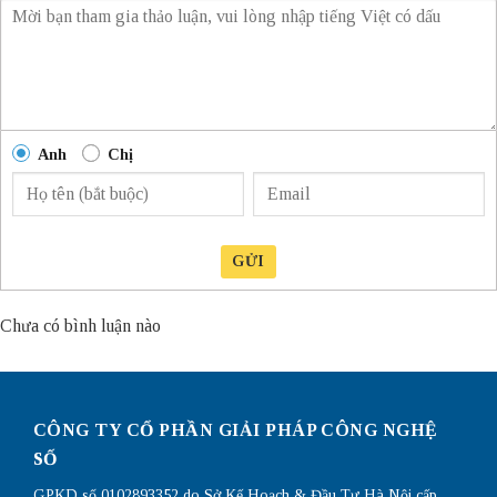
Anh
Chị
GỬI
Chưa có bình luận nào
CÔNG TY CỔ PHẦN GIẢI PHÁP CÔNG NGHỆ
SỐ
GPKD số 0102893352 do Sở Kế Hoạch & Đầu Tư Hà Nội cấp