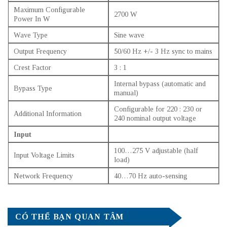
Maximum Configurable
2700 W
Power In W
Wave Type
Sine wave
Output Frequency
50/60 Hz +/- 3 Hz sync to mains
Crest Factor
3 : 1
Internal bypass (automatic and
Bypass Type
manual)
Configurable for 220 : 230 or
Additional Information
240 nominal output voltage
Input
100…275 V adjustable (half
Input Voltage Limits
load)
Network Frequency
40…70 Hz auto-sensing
CÓ THỂ BẠN QUAN TÂM