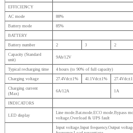
EFFICIENCY
AC mode
88%
Battery mode
85%
BATTERY
Battery number
2
3
2
Capacity (Standard
9Ah/12V
unit)
Typical recharging time
4 hours (to 90% of full capacity)
Charging voltage
27.4Vdc±1%
41.1Vdc±1%
27.4Vdc±
Charging current
6A/12A
1A
(Max)
INDICATORS
Line mode,Bat.mode,ECO mode,Bypass mo
LED display
voltage,Overload & UPS fault
Input voltage,Input frequency,Output voltag
frequency,Load percentage,