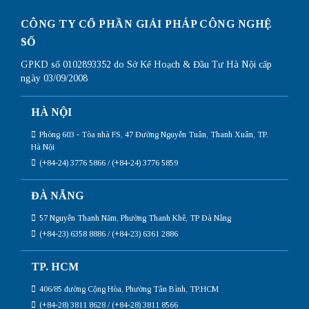
CÔNG TY CỔ PHẦN GIẢI PHÁP CÔNG NGHỆ
SỐ
GPKD số 0102893352 do Sở Kế Hoạch & Đầu Tư Hà Nội cấp
ngày 03/09/2008
HÀ NỘI
Phòng 603 - Tòa nhà FS, 47 Đường Nguyễn Tuân, Thanh Xuân, TP.
Hà Nội
(+84-24) 3776 5866 / (+84-24) 3776 5859
ĐÀ NẴNG
57 Nguyễn Thanh Năm, Phường Thanh Khê, TP Đà Nẵng
(+84-23) 6358 8886 / (+84-23) 6361 2886
TP. HCM
406/85 đường Cộng Hòa, Phường Tân Bình, TP.HCM
(+84-28) 3811 8628 / (+84-28) 3811 8566