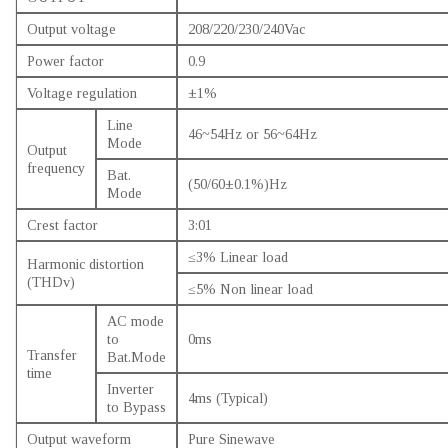
Output voltage
208/220/230/240Vac
Power factor
0.9
Voltage regulation
±1%
Line
46~54Hz or 56~64Hz
Mode
Output
frequency
Bat.
(50/60±0.1%)Hz
Mode
Crest factor
3:01
≤3% Linear load
Harmonic distortion
(THDv)
≤5% Non linear load
AC mode
to
0ms
Transfer
Bat.Mode
time
Inverter
4ms (Typical)
to Bypass
Output waveform
Pure Sinewave