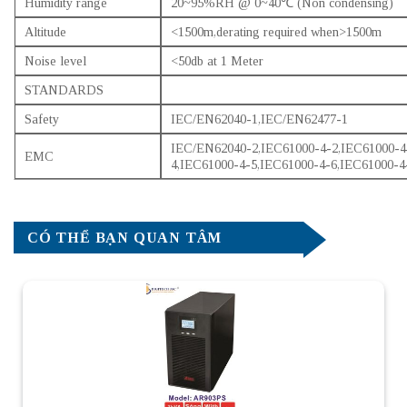
Humidity range
20~95%RH @ 0~40℃ (Non condensing)
Altitude
<1500m,derating required when>1500m
Noise level
<50db at 1 Meter
STANDARDS
Safety
IEC/EN62040-1,IEC/EN62477-1
IEC/EN62040-2,IEC61000-4-2,IEC61000-4
EMC
4,IEC61000-4-5,IEC61000-4-6,IEC61000-4
CÓ THỂ BẠN QUAN TÂM