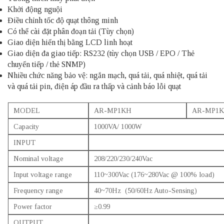
Khởi động nguội
Điều chỉnh tốc độ quạt thông minh
Có thể cài đặt phân đoạn tải (Tùy chọn)
Giao diện hiển thị bằng LCD linh hoạt
Giao diện đa giao tiếp: RS232 (tùy chọn USB / EPO / Thẻ
chuyển tiếp / thẻ SNMP)
Nhiều chức năng bảo vệ: ngắn mạch, quá tải, quá nhiệt, quá tải
và quá tải pin, điện áp đầu ra thấp và cảnh báo lỗi quạt
MODEL
AR-MP1KH
AR-MP1K
Capacity
1000VA/ 1000W
INPUT
Nominal voltage
208/220/230/240Vac
Input voltage range
110~300Vac (176~280Vac @ 100% load)
Frequency range
40~70Hz (50/60Hz Auto-Sensing)
Power factor
≥0.99
OUTPUT