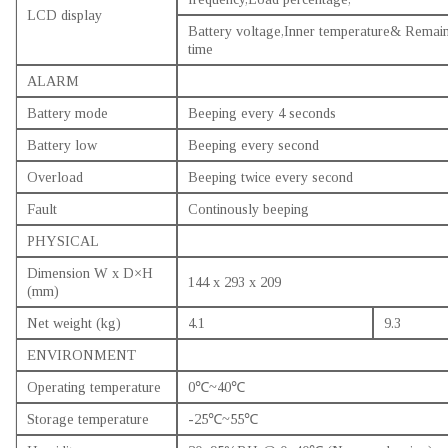
LCD display
Battery voltage,Inner temperature& Remain
time
ALARM
Battery mode
Beeping every 4 seconds
Battery low
Beeping every second
Overload
Beeping twice every second
Fault
Continously beeping
PHYSICAL
Dimension W x D×H
144 x 293 x 209
(mm)
Net weight (kg)
4.1
9.3
ENVIRONMENT
Operating temperature
0℃~40℃
Storage temperature
-25℃~55℃