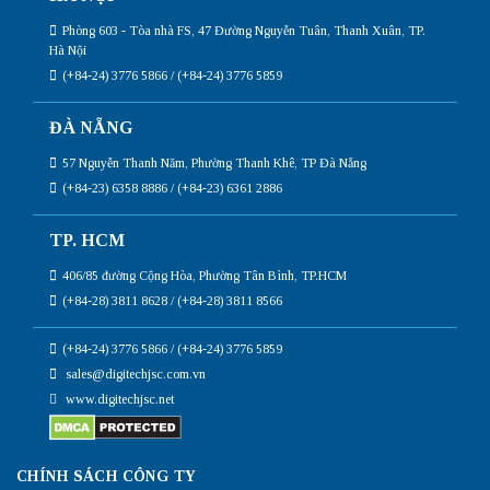
Phòng 603 - Tòa nhà FS, 47 Đường Nguyễn Tuân, Thanh Xuân, TP.
Hà Nội
(+84-24) 3776 5866 / (+84-24) 3776 5859
ĐÀ NẴNG
57 Nguyễn Thanh Năm, Phường Thanh Khê, TP Đà Nẵng
(+84-23) 6358 8886 / (+84-23) 6361 2886
TP. HCM
406/85 đường Cộng Hòa, Phường Tân Bình, TP.HCM
(+84-28) 3811 8628 / (+84-28) 3811 8566
(+84-24) 3776 5866 / (+84-24) 3776 5859
sales@digitechjsc.com.vn
www.digitechjsc.net
CHÍNH SÁCH CÔNG TY