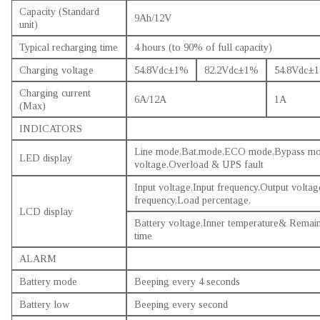
Capacity (Standard
9Ah/12V
unit)
Typical recharging time
4 hours (to 90% of full capacity)
Charging voltage
54.8Vdc±1%
82.2Vdc±1%
54.8Vdc±
Charging current
6A/12A
1A
(Max)
INDICATORS
Line mode,Bat.mode,ECO mode,Bypass mo
LED display
voltage,Overload & UPS fault
Input voltage,Input frequency,Output voltag
frequency,Load percentage,
LCD display
Battery voltage,Inner temperature& Remain
time
ALARM
Battery mode
Beeping every 4 seconds
Battery low
Beeping every second