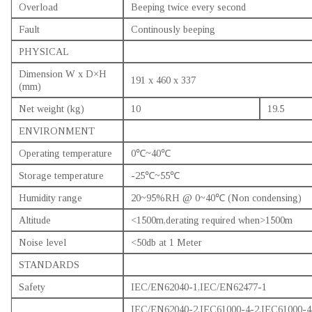
Overload
Beeping twice every second
Fault
Continously beeping
PHYSICAL
Dimension W x D×H
191 x 460 x 337
(mm)
Net weight (kg)
10
19.5
ENVIRONMENT
Operating temperature
0℃~40℃
Storage temperature
-25℃~55℃
Humidity range
20~95%RH @ 0~40℃ (Non condensing)
Altitude
<1500m,derating required when>1500m
Noise level
<50db at 1 Meter
STANDARDS
Safety
IEC/EN62040-1,IEC/EN62477-1
IEC/EN62040-2,IEC61000-4-2,IEC61000-4