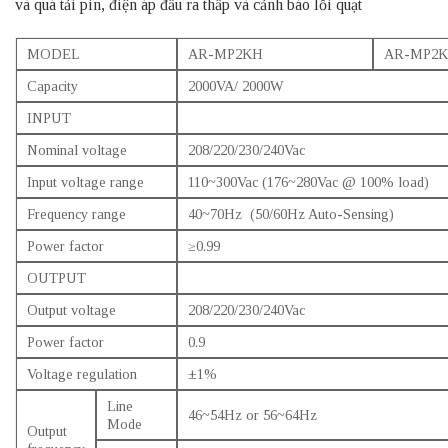
và quá tải pin, điện áp đầu ra thấp và cảnh báo lỗi quạt
MODEL
AR-MP2KH
AR-MP2K
Capacity
2000VA/ 2000W
INPUT
Nominal voltage
208/220/230/240Vac
Input voltage range
110~300Vac (176~280Vac @ 100% load)
Frequency range
40~70Hz (50/60Hz Auto-Sensing)
Power factor
≥0.99
OUTPUT
Output voltage
208/220/230/240Vac
Power factor
0.9
Voltage regulation
±1%
Line
46~54Hz or 56~64Hz
Mode
Output