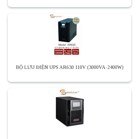
BỘ LƯU ĐIỆN UPS AR630 110V (3000VA-2400W)