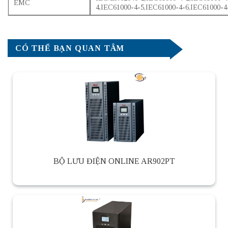
EMC
4,IEC61000-4-5,IEC61000-4-6,IEC61000-4
CÓ THỂ BẠN QUAN TÂM
BỘ LƯU ĐIỆN ONLINE AR902PT