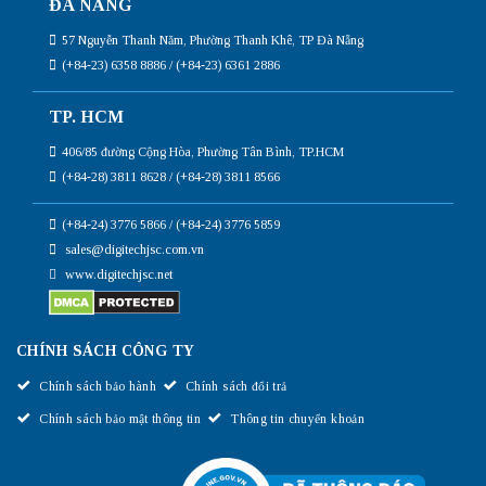
ĐÀ NẴNG
57 Nguyễn Thanh Năm, Phường Thanh Khê, TP Đà Nẵng
(+84-23) 6358 8886 / (+84-23) 6361 2886
TP. HCM
406/85 đường Cộng Hòa, Phường Tân Bình, TP.HCM
(+84-28) 3811 8628 / (+84-28) 3811 8566
(+84-24) 3776 5866 / (+84-24) 3776 5859
sales@digitechjsc.com.vn
www.digitechjsc.net
CHÍNH SÁCH CÔNG TY
Chính sách bảo hành
Chính sách đổi trả
Chính sách bảo mật thông tin
Thông tin chuyển khoản