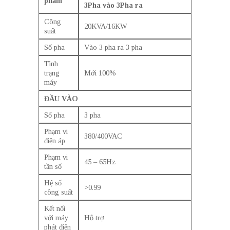
phẩm
3Pha vào 3Pha ra
Công
20KVA/16KW
suất
Số pha
Vào 3 pha ra 3 pha
Tình
trạng
Mới 100%
máy
ĐẦU VÀO
Số pha
3 pha
Phạm vi
380/400VAC
điện áp
Phạm vi
45 – 65Hz
tần số
Hệ số
>0.99
công suất
Kết nối
với máy
Hỗ trợ
phát điện