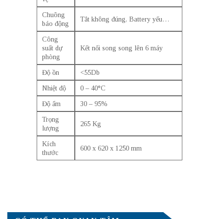
Chuông
Tắt không đúng, Battery yếu…
báo động
Công
suất dự
Kết nối song song lên 6 máy
phòng
Độ ồn
<55Db
Nhiệt độ
0 – 40°C
Độ ẩm
30 – 95%
Trọng
265 Kg
lượng
Kích
600 x 620 x 1250 mm
thước