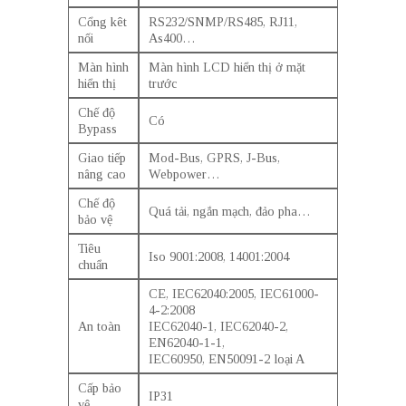
Cổng kêt
RS232/SNMP/RS485, RJ11,
nối
As400…
Màn hình
Màn hình LCD hiển thị ở mặt
hiển thị
trước
Chế độ
Có
Bypass
Giao tiếp
Mod-Bus, GPRS, J-Bus,
nâng cao
Webpower…
Chế độ
Quá tải, ngắn mạch, đảo pha…
bảo vệ
Tiêu
Iso 9001:2008, 14001:2004
chuẩn
CE, IEC62040:2005, IEC61000-
4-2:2008
An toàn
IEC62040-1, IEC62040-2,
EN62040-1-1,
IEC60950, EN50091-2 loại A
Cấp bảo
IP31
vệ