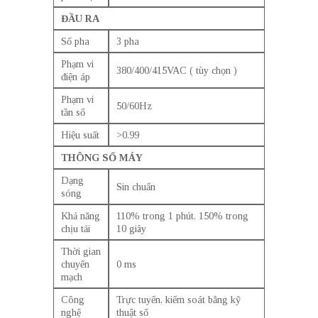
ĐẦU RA
Số pha
3 pha
Phạm vi
380/400/415VAC ( tùy chọn )
điện áp
Phạm vi
50/60Hz
tần số
Hiệu suất
>0.99
THÔNG SỐ MÁY
Dạng
Sin chuẩn
sóng
Khả năng
110% trong 1 phút, 150% trong
chịu tải
10 giây
Thời gian
chuyển
0 ms
mạch
Công
Trực tuyến, kiểm soát bằng kỹ
nghệ
thuật số