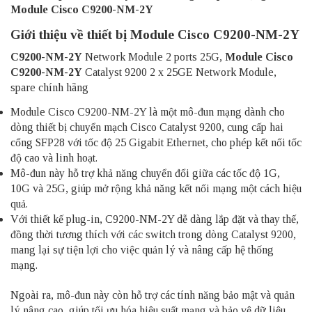
Module Cisco
C9200-NM-2Y
Giới thiệu về thiết bị Module Cisco C9200-NM-2Y
C9200-NM-2Y
Network Module 2 ports 25G,
Module Cisco
C9200-NM-2Y
Catalyst 9200 2 x 25GE Network Module,
spare chính hãng
Module Cisco C9200-NM-2Y là một mô-đun mạng dành cho
dòng thiết bị chuyển mạch Cisco Catalyst 9200, cung cấp hai
cổng SFP28 với tốc độ 25 Gigabit Ethernet, cho phép kết nối tốc
độ cao và linh hoạt.
Mô-đun này hỗ trợ khả năng chuyển đổi giữa các tốc độ 1G,
10G và 25G, giúp mở rộng khả năng kết nối mạng một cách hiệu
quả.
Với thiết kế plug-in, C9200-NM-2Y dễ dàng lắp đặt và thay thế,
đồng thời tương thích với các switch trong dòng Catalyst 9200,
mang lại sự tiện lợi cho việc quản lý và nâng cấp hệ thống
mạng.
Ngoài ra, mô-đun này còn hỗ trợ các tính năng bảo mật và quản
lý nâng cao, giúp tối ưu hóa hiệu suất mạng và bảo vệ dữ liệu