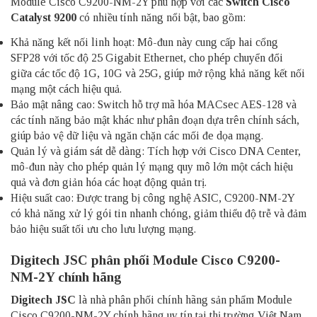
Module Cisco C9200-NM-2Y phù hợp với các
Switch Cisco
Catalyst 9200
có nhiều tính năng nổi bật, bao gồm:
Khả năng kết nối linh hoạt: Mô-đun này cung cấp hai cổng
SFP28 với tốc độ 25 Gigabit Ethernet, cho phép chuyển đổi
giữa các tốc độ 1G, 10G và 25G, giúp mở rộng khả năng kết nối
mạng một cách hiệu quả.
Bảo mật nâng cao: Switch hỗ trợ mã hóa MACsec AES-128 và
các tính năng bảo mật khác như phân đoạn dựa trên chính sách,
giúp bảo vệ dữ liệu và ngăn chặn các mối đe dọa mạng.
Quản lý và giám sát dễ dàng: Tích hợp với Cisco DNA Center,
mô-đun này cho phép quản lý mạng quy mô lớn một cách hiệu
quả và đơn giản hóa các hoạt động quản trị.
Hiệu suất cao: Được trang bị công nghệ ASIC, C9200-NM-2Y
có khả năng xử lý gói tin nhanh chóng, giảm thiểu độ trễ và đảm
bảo hiệu suất tối ưu cho lưu lượng mạng.
Digitech JSC phân phối Module Cisco C9200-
NM-2Y chính hãng
Digitech JSC
là nhà phân phối chính hãng sản phẩm Module
Cisco C9200-NM-2Y chính hãng uy tín tại thị trường Việt Nam