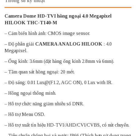
Thông số kỹ thuật
Camera Dome HD-TVI hồng ngoại 4.0 Megapixel
HILOOK THC-T140-M
– Cảm biến hình ảnh: CMOS image sensor.
– Độ phân giải
CAMERA ANALOG HILOOK
: 4.0
Megapixel.
– Ống kính: 3.6mm (đặt hàng ống kính 2.8mm và 6mm).
– Tầm quan sát hồng ngoại: 20 mét.
– Độ sáng: 0.01 Lux@(F1.2, AGC ON), 0 Lux with IR.
– Hồng ngoại thông minh.
– Hỗ trợ chức năng giảm nhiễu số DNR.
– Hỗ trợ Menu OSD.
– Hỗ trợ xuất tín hiệu HD-TVI/AHD/CVI/CVBS, có nút chuyển.
– Tiêu chuẩn chống bụi và nước: IP66 (Thích hợp sử dụng trong