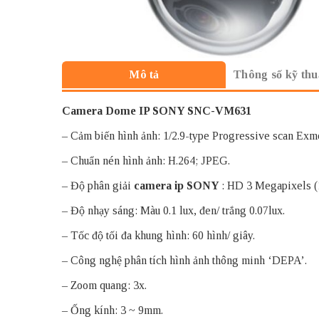
Thông số kỹ thu
Mô tả
Camera Dome IP SONY SNC-VM631
– Cảm biến hình ảnh: 1/2.9-type Progressive scan E
– Chuẩn nén hình ảnh: H.264; JPEG.
– Độ phân giải
camera ip SONY
: HD 3 Megapixels (
– Độ nhạy sáng: Màu 0.1 lux, đen/ trắng 0.07lux.
– Tốc độ tối đa khung hình: 60 hình/ giây.
– Công nghệ phân tích hình ảnh thông minh ‘DEPA’.
– Zoom quang: 3x.
– Ống kính: 3 ~ 9mm.