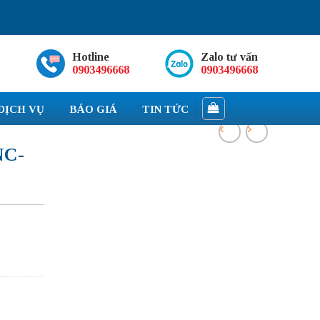
Hotline
Zalo tư vấn
0903496668
0903496668
DỊCH VỤ
BÁO GIÁ
TIN TỨC
NC-