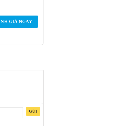
NH GIÁ NGAY
GỬI