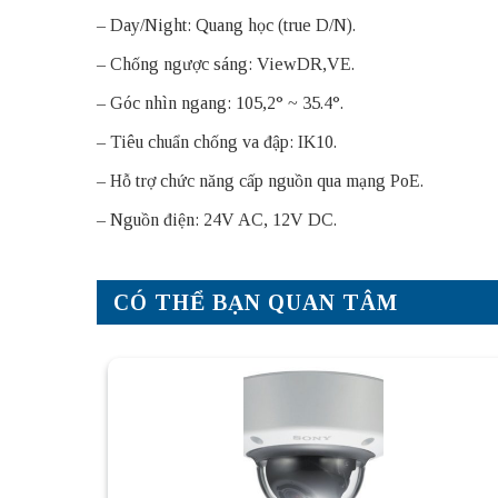
– Day/Night: Quang học (true D/N).
– Chống ngược sáng: ViewDR,VE.
– Góc nhìn ngang: 105,2° ~ 35.4°.
– Tiêu chuẩn chống va đập: IK10.
– Hỗ trợ chức năng cấp nguồn qua mạng PoE.
– Nguồn điện: 24V AC, 12V DC.
CÓ THỂ BẠN QUAN TÂM