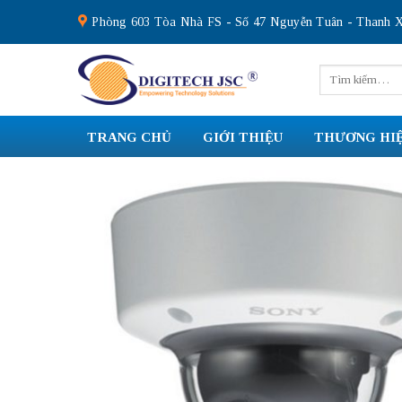
Skip
Phòng 603 Tòa Nhà FS - Số 47 Nguyễn Tuân - Thanh X
to
content
Tìm
kiếm:
TRANG CHỦ
GIỚI THIỆU
THƯƠNG HI