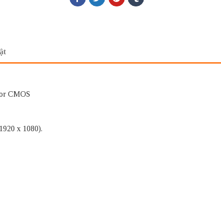
ật
xmor CMOS
1920 x 1080).