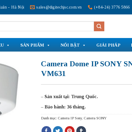
uân - Hà Nội
sales@digitechjsc.com.vn
(+84-24) 3776 5866
ỆU
SẢN PHẨM
NỔI BẬT
GIẢI PHÁP
Camera Dome IP SONY S
VM631
–
Sản xuất tại: Trung Quốc.
–
Bảo hành: 36 tháng.
Danh mục:
Camera IP Sony
,
Camera SONY