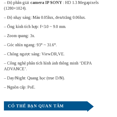
– Độ phân giải
camera IP SONY
: HD 1.3 Megapixels
(1280×1024).
– Độ nhạy sáng: Màu 0.05lux, đen/trắng 0.06lux.
– Ống kính tích hợp: f=3.0 ~ 9.0 mm.
– Zoom quang: 3x.
– Góc nhìn ngang: 93° ~ 31.6°.
– Chống ngược sáng: ViewDR,VE.
– Công nghệ phân tích hình ảnh thông minh ‘DEPA
ADVANCE’.
– Day/Night: Quang học (true D/N).
– Nguồn cấp: PoE.
CÓ THỂ BẠN QUAN TÂM