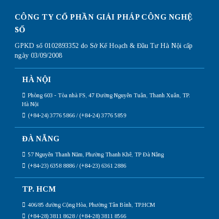
CÔNG TY CỔ PHẦN GIẢI PHÁP CÔNG NGHỆ
SỐ
GPKD số 0102893352 do Sở Kế Hoạch & Đầu Tư Hà Nội cấp
ngày 03/09/2008
HÀ NỘI
Phòng 603 - Tòa nhà FS, 47 Đường Nguyễn Tuân, Thanh Xuân, TP.
Hà Nội
(+84-24) 3776 5866 / (+84-24) 3776 5859
ĐÀ NẴNG
57 Nguyễn Thanh Năm, Phường Thanh Khê, TP Đà Nẵng
(+84-23) 6358 8886 / (+84-23) 6361 2886
TP. HCM
406/85 đường Cộng Hòa, Phường Tân Bình, TP.HCM
(+84-28) 3811 8628 / (+84-28) 3811 8566