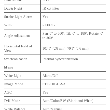
Lens Mount
M12
Day& Night
IR cut filter
Strobe Light Alarm
Yes
WDR
≥130 dB
Pan: 0° to 360°, Tilt: 0° to 180°, Rotate: 0°
Angle Adjustment
to 360°
Horizontal Field of
103.5° (2.8 mm), 79.1° (3.6 mm)
View
Synchronization
Internal Synchronization
Menu
White Light
Alarm/Off
Image Mode
STD/HIGH-SA
AGC
Yes
D/N Mode
Auto/Color/BW (Black and White)
White Balance
Auto/Manual