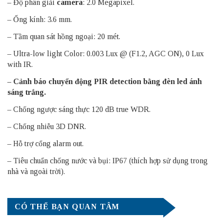
– Độ phân giải
camera
: 2.0 Megapixel.
– Ống kính: 3.6 mm.
– Tầm quan sát hồng ngoại: 20 mét.
– Ultra-low light Color: 0.003 Lux @ (F1.2, AGC ON), 0 Lux
with IR.
– Cảnh báo chuyển động PIR detection bằng đèn led ánh
sáng trắng.
– Chống ngược sáng thực 120 dB true WDR.
– Chống nhiễu 3D DNR.
– Hỗ trợ cổng alarm out.
– Tiêu chuẩn chống nước và bụi: IP67 (thích hợp sử dụng trong
nhà và ngoài trời).
CÓ THỂ BẠN QUAN TÂM