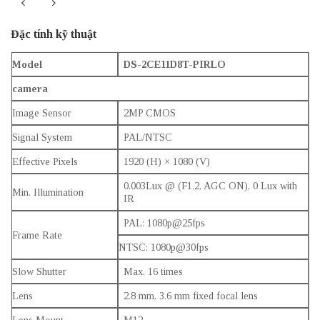
Đặc tính kỹ thuật
Model
DS-2CE11D8T-PIRLO
camera
Image Sensor
2MP CMOS
Signal System
PAL/NTSC
Effective Pixels
1920 (H) × 1080 (V)
0.003Lux @ (F1.2, AGC ON), 0 Lux with
Min. Illumination
IR
PAL: 1080p@25fps
Frame Rate
NTSC: 1080p@30fps
Slow Shutter
Max. 16 times
Lens
2.8 mm, 3.6 mm fixed focal lens