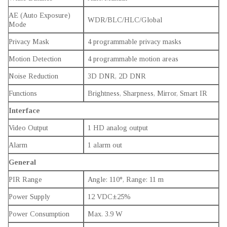
AE (Auto Exposure)
WDR/BLC/HLC/Global
Mode
Privacy Mask
4 programmable privacy masks
Motion Detection
4 programmable motion areas
Noise Reduction
3D DNR, 2D DNR
Functions
Brightness, Sharpness, Mirror, Smart IR
Interface
Video Output
1 HD analog output
Alarm
1 alarm out
General
PIR Range
Angle: 110°, Range: 11 m
Power Supply
12 VDC±25%
Power Consumption
Max. 3.9 W