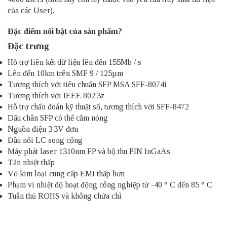
của các User).
Đặc điểm nổi bật của sản phẩm?
Đặc trưng
Hỗ trợ liên kết dữ liệu lên đến 155Mb / s
Lên đến 10km trên SMF 9 / 125µm
Tương thích với tiêu chuẩn SFP MSA SFF-8074i
Tương thích với IEEE 802.3z
Hỗ trợ chẩn đoán kỹ thuật số, tương thích với SFF-8472
Dấu chân SFP có thể cắm nóng
Nguồn điện 3.3V đơn
Đầu nối LC song công
Máy phát laser 1310nm FP và bộ thu PIN InGaAs
Tản nhiệt thấp
Vỏ kim loại cung cấp EMI thấp hơn
Phạm vi nhiệt độ hoạt động công nghiệp từ -40 ° C đến 85 ° C
Tuân thủ ROHS và không chứa chì