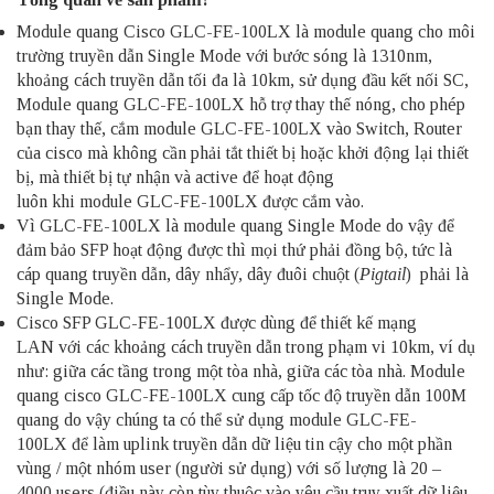
Module quang
Cisco GLC-FE-100LX
là module quang cho môi
trường truyền dẫn Single Mode với bước sóng là 1310nm,
khoảng cách truyền dẫn tối đa là 10km, sử dụng đầu kết nối SC,
Module quang GLC-FE-100LX hỗ trợ thay thế nóng, cho phép
bạn thay thế, cắm module GLC-FE-100LX vào Switch, Router
của cisco mà không cần phải tắt thiết bị hoặc khởi động lại thiết
bị, mà thiết bị tự nhận và active để hoạt động
luôn khi module GLC-FE-100LX được cắm vào.
Vì
GLC-FE-100LX
là module quang Single Mode do vậy để
đảm bảo SFP hoạt động được thì mọi thứ phải đồng bộ, tức là
cáp quang truyền dẫn, dây nhẩy, dây đuôi chuột (
Pigtail
) phải là
Single Mode.
Cisco SFP GLC-FE-100LX được dùng để thiết kế mạng
LAN với các khoảng cách truyền dẫn trong phạm vi 10km, ví dụ
như: giữa các tầng trong một tòa nhà, giữa các tòa nhà. Module
quang cisco GLC-FE-100LX cung cấp tốc độ truyền dẫn 100M
quang do vậy chúng ta có thể sử dụng module GLC-FE-
100LX để làm uplink truyền dẫn dữ liệu tin cậy cho một phần
vùng / một nhóm user (người sử dụng) với số lượng là 20 –
4000 users (điều này còn tùy thuộc vào yêu cầu truy xuất dữ liệu