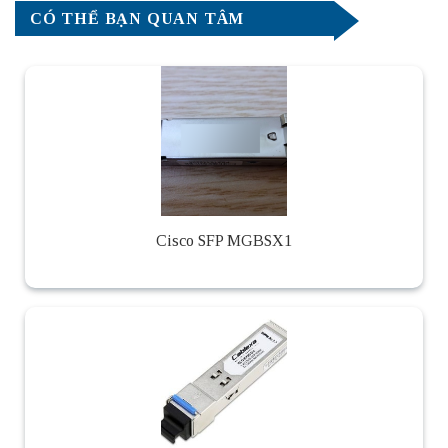
CÓ THỂ BẠN QUAN TÂM
Cisco SFP MGBSX1