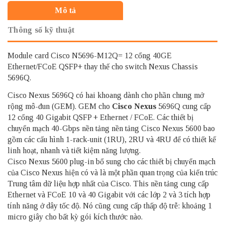
Mô tả
Thông số kỹ thuật
Module card Cisco N5696-M12Q= 12 cổng 40GE
Ethernet/FCoE QSFP+ thay thế cho switch Nexus Chassis
5696Q.
Cisco Nexus 5696Q có hai khoang dành cho phần chung mở
rộng mô-đun (GEM). GEM cho
Cisco Nexus
5696Q cung cấp
12 cổng 40 Gigabit QSFP + Ethernet / FCoE. Các thiết bị
chuyển mạch 40-Gbps nền tảng nền tảng Cisco Nexus 5600 bao
gồm các cấu hình 1-rack-unit (1RU), 2RU và 4RU để có thiết kế
linh hoạt, nhanh và tiết kiệm năng lượng.
Cisco Nexus 5600 plug-in bổ sung cho các thiết bị chuyển mạch
của Cisco Nexus hiện có và là một phần quan trọng của kiến trúc
Trung tâm dữ liệu hợp nhất của Cisco. This nền tảng cung cấp
Ethernet và FCoE 10 và 40 Gigabit với các lớp 2 và 3 tích hợp
tính năng ở dây tốc độ. Nó cũng cung cấp thấp độ trễ: khoảng 1
micro giây cho bất kỳ gói kích thước nào.