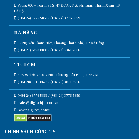
Phòng 603 - Tòa nhà FS, 47 Đường Nguyễn Tuân, Thanh Xuân, TP.
Hà Nội
(+84-24) 3776 5866 / (+84-24) 3776 5859
ĐÀ NẴNG
57 Nguyễn Thanh Năm, Phường Thanh Khê, TP Đà Nẵng
(+84-23) 6358 8886 / (+84-23) 6361 2886
TP. HCM
406/85 đường Cộng Hòa, Phường Tân Bình, TP.HCM
(+84-28) 3811 8628 / (+84-28) 3811 8566
(+84-24) 3776 5866 / (+84-24) 3776 5859
sales@digitechjsc.com.vn
www.digitechjsc.net
CHÍNH SÁCH CÔNG TY