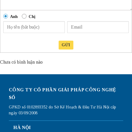
Anh
Chị
GỬI
Chưa có bình luận nào
CÔNG TY CỔ PHẦN GIẢI PHÁP CÔNG NGHỆ
SỐ
GPKD số 0102893352 do Sở Kế Hoạch & Đầu Tư Hà Nội cấp
ngày 03/09/2008
HÀ NỘI