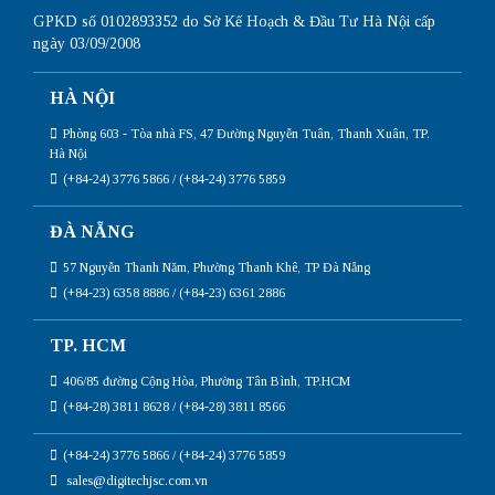
GPKD số 0102893352 do Sở Kế Hoạch & Đầu Tư Hà Nội cấp
ngày 03/09/2008
HÀ NỘI
Phòng 603 - Tòa nhà FS, 47 Đường Nguyễn Tuân, Thanh Xuân, TP.
Hà Nội
(+84-24) 3776 5866 / (+84-24) 3776 5859
ĐÀ NẴNG
57 Nguyễn Thanh Năm, Phường Thanh Khê, TP Đà Nẵng
(+84-23) 6358 8886 / (+84-23) 6361 2886
TP. HCM
406/85 đường Cộng Hòa, Phường Tân Bình, TP.HCM
(+84-28) 3811 8628 / (+84-28) 3811 8566
(+84-24) 3776 5866 / (+84-24) 3776 5859
sales@digitechjsc.com.vn