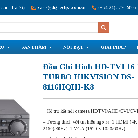
uân - Hà Nội
sales@digitechjsc.com.vn
(+84-24) 3776 5866
ỆU
SẢN PHẨM
NỔI BẬT
GIẢI PHÁP
Đầu Ghi Hình HD-TVI 16
TURBO HIKVISION DS-
8116HQHI-K8
– Hỗ trợ kết nối camera HDTVI/AHD/CVI/CVB
– Tương thích với tín hiệu ngõ ra: 1 HDMI (4K
2160)/30Hz), 1 VGA (1920 × 1080/60Hz).