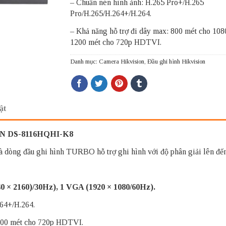
– Chuẩn nén hình ảnh: H.265 Pro+/H.265
Pro/H.265/H.264+/H.264.
– Khả năng hỗ trợ đi dây max: 800 mét cho 108
1200 mét cho 720p HDTVI.
Danh mục:
Camera Hikvision
,
Đầu ghi hình Hikvision
ật
ON DS-8116HQHI-K8
òng đầu ghi hình TURBO hỗ trợ ghi hình với độ phân giải lên đến 
40 × 2160)/30Hz), 1 VGA (1920 × 1080/60Hz).
64+/H.264.
1200 mét cho 720p HDTVI.