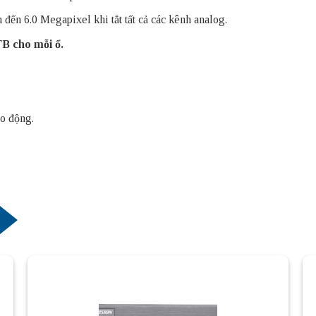
n đến 6.0 Megapixel khi tắt tất cả các kênh analog.
TB cho mỗi ổ.
áo động.