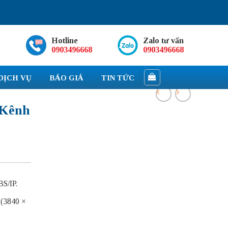
Hotline
Zalo tư vấn
0903496668
0903496668
DỊCH VỤ
BÁO GIÁ
TIN TỨC
 Kênh
S/IP.
 (3840 ×