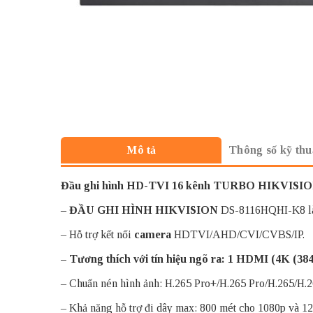
Thông số kỹ thu
Mô tả
Đầu ghi hình HD-TVI 16 kênh TURBO HIKVISI
–
ĐẦU GHI HÌNH HIKVISION
DS-8116HQHI-K8 là d
– Hỗ trợ kết nối
camera
HDTVI/AHD/CVI/CVBS/IP.
– Tương thích với tín hiệu ngõ ra: 1 HDMI (4K (38
– Chuẩn nén hình ảnh: H.265 Pro+/H.265 Pro/H.265/H.2
– Khả năng hỗ trợ đi dây max: 800 mét cho 1080p và 