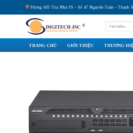
Skip
Phòng 603 Tòa Nhà FS - Số 47 Nguyễn Tuân - Thanh X
to
content
Tìm
kiếm:
TRANG CHỦ
GIỚI THIỆU
THƯƠNG HI