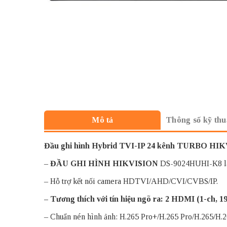
Thông số kỹ thu
Mô tả
Đầu ghi hình Hybrid TVI-IP 24 kênh TURBO H
–
ĐẦU GHI HÌNH HIKVISION
DS-9024HUHI-K8 là d
– Hỗ trợ kết nối camera HDTVI/AHD/CVI/CVBS/IP.
– Tương thích với tín hiệu ngõ ra: 2 HDMI (1-ch, 1
– Chuẩn nén hình ảnh: H.265 Pro+/H.265 Pro/H.265/H.2