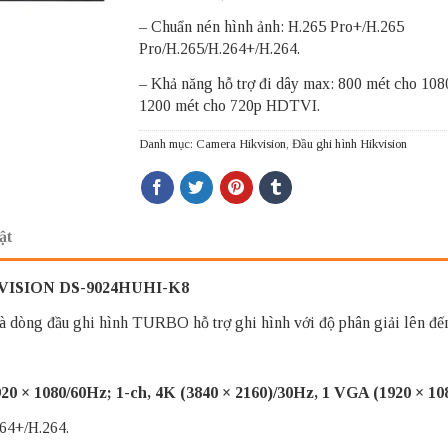
– Chuẩn nén hình ảnh: H.265 Pro+/H.265
Pro/H.265/H.264+/H.264.
– Khả năng hỗ trợ đi dây max: 800 mét cho 108
1200 mét cho 720p HDTVI.
Danh mục:
Camera Hikvision
,
Đầu ghi hình Hikvision
ật
IKVISION DS-9024HUHI-K8
òng đầu ghi hình TURBO hỗ trợ ghi hình với độ phân giải lên đến 
920 × 1080/60Hz; 1-ch, 4K (3840 × 2160)/30Hz, 1 VGA (1920 × 10
64+/H.264.