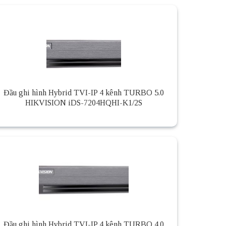
Đầu ghi hình Hybrid TVI-IP 4 kênh TURBO 5.0
HIKVISION iDS-7204HQHI-K1/2S
Đầu ghi hình Hybrid TVI-IP 4 kênh TURBO 4.0