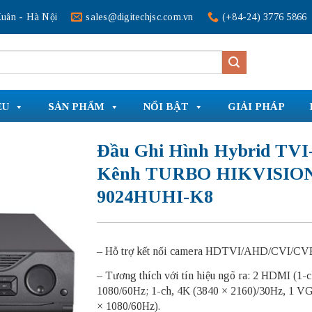
uân - Hà Nội
sales@digitechjsc.com.vn
(+84-24) 3776 5866
ỆU
SẢN PHẨM
NỔI BẬT
GIẢI PHÁP
Đầu Ghi Hình Hybrid TVI-
Kênh TURBO HIKVISION
9024HUHI-K8
– Hỗ trợ kết nối camera HDTVI/AHD/CVI/CVB
– Tương thích với tín hiệu ngõ ra: 2 HDMI (1-c
1080/60Hz; 1-ch, 4K (3840 × 2160)/30Hz, 1 V
× 1080/60Hz).