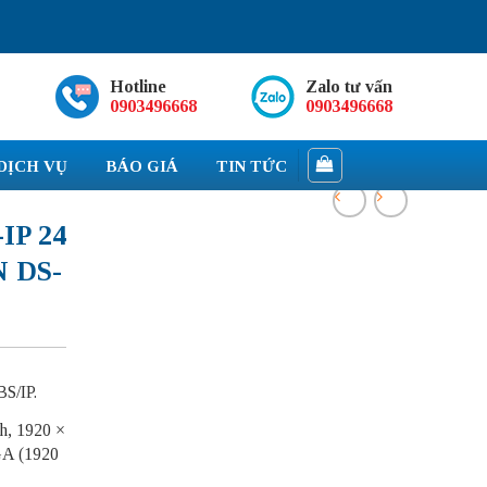
Hotline
Zalo tư vấn
0903496668
0903496668
DỊCH VỤ
BÁO GIÁ
TIN TỨC
IP 24
 DS-
S/IP.
h, 1920 ×
GA (1920