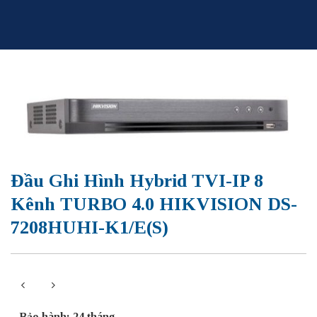
Skip
to
content
Đầu Ghi Hình Hybrid TVI-IP 8
Kênh TURBO 4.0 HIKVISION DS-
7208HUHI-K1/E(S)
– Bảo hành: 24 tháng.