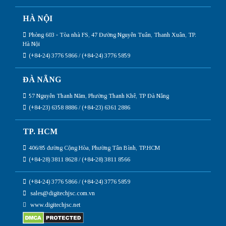
HÀ NỘI
Phòng 603 - Tòa nhà FS, 47 Đường Nguyễn Tuân, Thanh Xuân, TP.
Hà Nội
(+84-24) 3776 5866 / (+84-24) 3776 5859
ĐÀ NẴNG
57 Nguyễn Thanh Năm, Phường Thanh Khê, TP Đà Nẵng
(+84-23) 6358 8886 / (+84-23) 6361 2886
TP. HCM
406/85 đường Cộng Hòa, Phường Tân Bình, TP.HCM
(+84-28) 3811 8628 / (+84-28) 3811 8566
(+84-24) 3776 5866 / (+84-24) 3776 5859
sales@digitechjsc.com.vn
www.digitechjsc.net