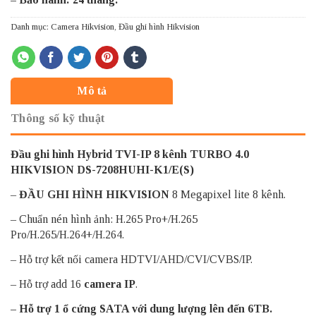
Danh mục:
Camera Hikvision
,
Đầu ghi hình Hikvision
Mô tả
Thông số kỹ thuật
Đầu ghi hình Hybrid TVI-IP 8 kênh TURBO 4.0
HIKVISION DS-7208HUHI-K1/E(S)
–
ĐẦU GHI HÌNH HIKVISION
8 Megapixel lite 8 kênh.
– Chuẩn nén hình ảnh: H.265 Pro+/H.265
Pro/H.265/H.264+/H.264.
– Hỗ trợ kết nối camera HDTVI/AHD/CVI/CVBS/IP.
– Hỗ trợ add 16
camera IP
.
– Hỗ trợ 1 ổ cứng SATA với dung lượng lên đến 6TB.