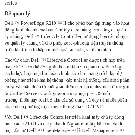
series.
Dễ quản lý
Dell ™ PowerEdge R210 ™ II cho phép bạn tập trung vào hoạt
động kinh doanh của bạn.
Các tùy chọn nâng cao công cụ quản
lý nhúng, Dell ™ Lifecycle Controller, tự động hóa các nhiệm
vụ quản lý chung và cho phép zero-phương tiện truyền thông,
triển khai-touch thấp có hiệu quả, an toàn, và thân thiện.
Các tùy chọn Dell ™ Lifecycle Controller được tích hợp trên
máy chủ và có thể đơn giản hóa nhiệm vụ quản trị viên bằng
cách thực hiện một bộ hoàn chỉnh các chức năng trích lập dự
phòng như triển khai hệ thống, cập nhật hệ thống, cấu hình phần
cứng và chẩn đoán từ một giao diện trực quan duy nhất được gọi
là Unified Server Configurator trong một pre-OS môi
trường.
Điều này loại bỏ nhu cầu sử dụng và duy trì nhiều phần
khác nhau phương tiện truyền thông đĩa CD / DVD.
Với Dell ™ Lifecycle Controller triển khai máy chủ tự động
hóa, các R210 II và chạy nhanh.
Ngoài ra một phần của danh
mục đầu tư Dell ™ OpenManage ™ là Dell Management ™