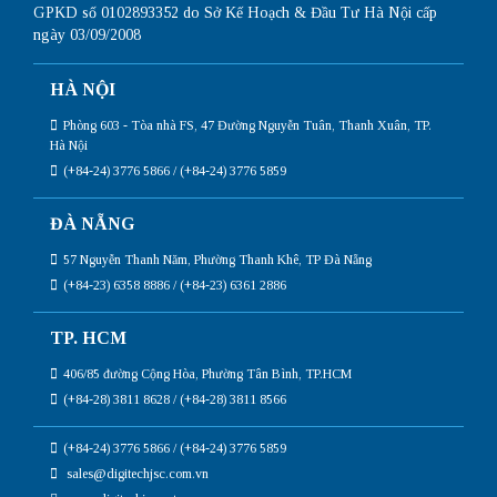
GPKD số 0102893352 do Sở Kế Hoạch & Đầu Tư Hà Nội cấp
ngày 03/09/2008
HÀ NỘI
Phòng 603 - Tòa nhà FS, 47 Đường Nguyễn Tuân, Thanh Xuân, TP.
Hà Nội
(+84-24) 3776 5866 / (+84-24) 3776 5859
ĐÀ NẴNG
57 Nguyễn Thanh Năm, Phường Thanh Khê, TP Đà Nẵng
(+84-23) 6358 8886 / (+84-23) 6361 2886
TP. HCM
406/85 đường Cộng Hòa, Phường Tân Bình, TP.HCM
(+84-28) 3811 8628 / (+84-28) 3811 8566
(+84-24) 3776 5866 / (+84-24) 3776 5859
sales@digitechjsc.com.vn