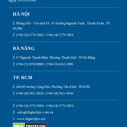
ngày 03/09/2008
HÀ NỘI
Phòng 603 - Tòa nhà FS, 47 Đường Nguyễn Tuân, Thanh Xuân, TP.
Hà Nội
(+84-24) 3776 5866 / (+84-24) 3776 5859
ĐÀ NẴNG
57 Nguyễn Thanh Năm, Phường Thanh Khê, TP Đà Nẵng
(+84-23) 6358 8886 / (+84-23) 6361 2886
TP. HCM
406/85 đường Cộng Hòa, Phường Tân Bình, TP.HCM
(+84-28) 3811 8628 / (+84-28) 3811 8566
(+84-24) 3776 5866 / (+84-24) 3776 5859
sales@digitechjsc.com.vn
www.digitechjsc.net