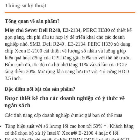
Thông số kỹ thuật
Tổng quan về sản phẩm?
Máy chủ Sever Dell R240, E3-2134, PERC H330
có thiết kế
gọn gàng, chi phí đầu tư hợp lý để triển khai cho các doanh
nghiệp nhỏ, SMB.
Dell R240
, E3-2134, PERC H330 sử dụng
chíp Xeon E-2100 cải thiện về lượng số nhân và luồng giúp
hiệu quả hoạt động của CPU tăng gần 50% so với thế hệ trước.
Bên cạnh đó, tốc độ của bộ nhớ tăng 11% và số làn của PCIe
tăng thêm 20%. Mở rộng khả năng lưu trữ với 4 ổ cứng HDD
3.5 inch.
Đặc điểm nổi bật của sản phẩm?
Được thiết kế cho các doanh nghiệp có ý thức về
ngân sách
Các tính năng cấp doanh nghiệp ở mức giá bạn có thể mua
Tăng hiệu suất với số lượng lõi cao hơn tới 50%
*
. Khách hàng
có thể chọn bộ xử lý Intel® Xeon® E-2100 4 hoặc 6 lõi
Bộ dữ liệu địa chỉ có tối đa bốn DIMM DDR4 và tối đa 64GB