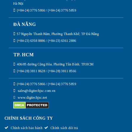
Hà Nội
(+84-24) 3776 5866 / (+84-24) 3776 5859
ĐÀ NẴNG
57 Nguyễn Thanh Năm, Phường Thanh Khê, TP Đà Nẵng
(+84-23) 6358 8886 / (+84-23) 6361 2886
TP. HCM
406/85 đường Cộng Hòa, Phường Tân Bình, TP.HCM
(+84-28) 3811 8628 / (+84-28) 3811 8566
(+84-24) 3776 5866 / (+84-24) 3776 5859
sales@digitechjsc.com.vn
www.digitechjsc.net
CHÍNH SÁCH CÔNG TY
Chính sách bảo hành
Chính sách đổi trả