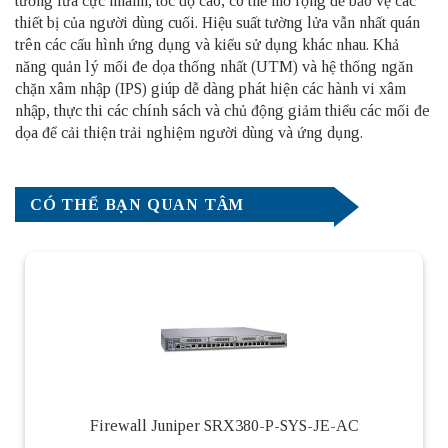
tường lửa cực nhanh, tốc độ cao, có thể mở rộng để bảo vệ các
thiết bị của người dùng cuối. Hiệu suất tường lửa vẫn nhất quán
trên các cấu hình ứng dụng và kiểu sử dụng khác nhau. Khả
năng quản lý mối đe dọa thống nhất (UTM) và hệ thống ngăn
chặn xâm nhập (IPS) giúp dễ dàng phát hiện các hành vi xâm
nhập, thực thi các chính sách và chủ động giảm thiểu các mối đe
dọa để cải thiện trải nghiệm người dùng và ứng dụng.
CÓ THỂ BẠN QUAN TÂM
Firewall Juniper SRX380-P-SYS-JE-AC