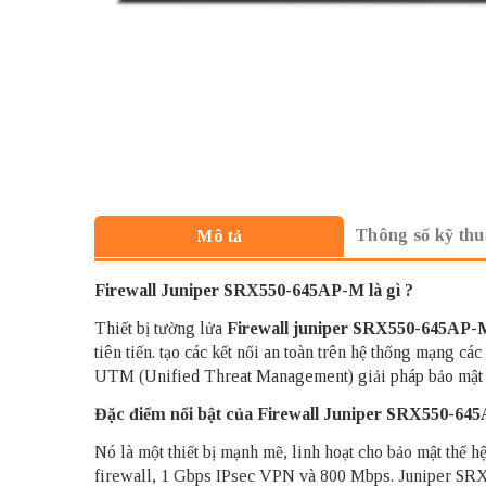
Thông số kỹ thu
Mô tả
Firewall Juniper SRX550-645AP-M là gì ?
Thiết bị tường lửa
Firewall juniper
SRX550-645AP-
tiên tiến. tạo các kết nối an toàn trên hệ thống mạng cá
UTM (Unified Threat Management) giải pháp bảo mật t
Đặc điểm nổi bật của Firewall Juniper SRX550-64
Nó là một thiết bị mạnh mẽ, linh hoạt cho bảo mật thế h
firewall, 1 Gbps IPsec VPN và 800 Mbps. Juniper SRX55