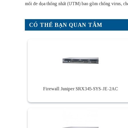
mối đe dọa thống nhất (UTM) bao gồm chống virus, chố
CÓ THỂ BẠN QUAN TÂM
Firewall Juniper SRX345-SYS-JE-2AC