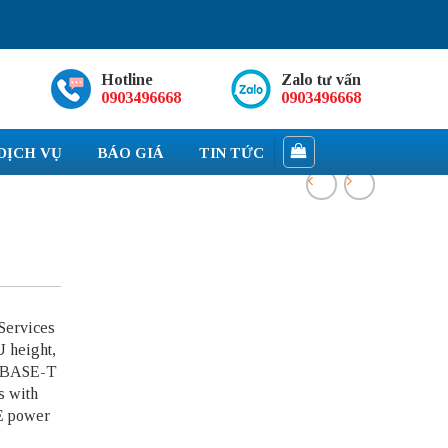
Hotline
Zalo tư vấn
0903496668
0903496668
DỊCH VỤ
BÁO GIÁ
TIN TỨC
Services
 height,
00BASE-T
s with
E power