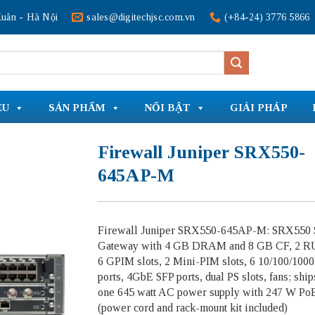
uân - Hà Nội
sales@digitechjsc.com.vn
(+84-24) 3776 5866
ỆU
SẢN PHẨM
NỔI BẬT
GIẢI PHÁP
Firewall Juniper SRX550-
645AP-M
Firewall Juniper SRX550-645AP-M: SRX550 
Gateway with 4 GB DRAM and 8 GB CF, 2 RU
6 GPIM slots, 2 Mini-PIM slots, 6 10/100/10
ports, 4GbE SFP ports, dual PS slots, fans; ship
one 645 watt AC power supply with 247 W Po
(power cord and rack-mount kit included)