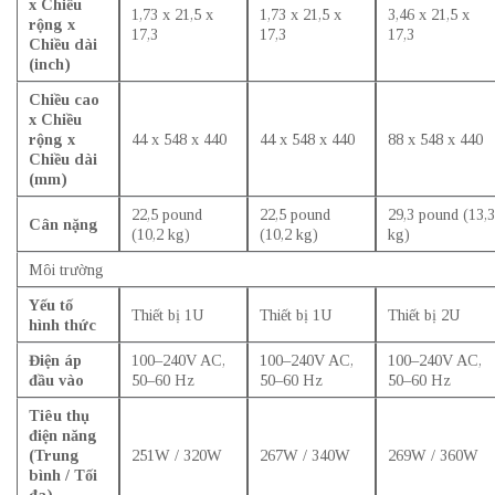
x Chiều
1,73 x 21,5 x
1,73 x 21,5 x
3,46 x 21,5 x
rộng x
17,3
17,3
17,3
Chiều dài
(inch)
Chiều cao
x Chiều
rộng x
44 x 548 x 440
44 x 548 x 440
88 x 548 x 440
Chiều dài
(mm)
22,5 pound
22,5 pound
29,3 pound (13,3
Cân nặng
(10,2 kg)
(10,2 kg)
kg)
Môi trường
Yếu tố
Thiết bị 1U
Thiết bị 1U
Thiết bị 2U
hình thức
Điện áp
100–240V AC,
100–240V AC,
100–240V AC,
đầu vào
50–60 Hz
50–60 Hz
50–60 Hz
Tiêu thụ
điện năng
(Trung
251W / 320W
267W / 340W
269W / 360W
bình / Tối
đa)