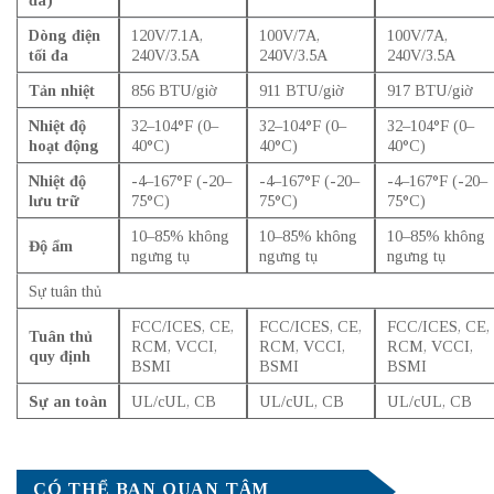
Dòng điện
120V/7.1A,
100V/7A,
100V/7A,
tối đa
240V/3.5A
240V/3.5A
240V/3.5A
Tản nhiệt
856 BTU/giờ
911 BTU/giờ
917 BTU/giờ
Nhiệt độ
32–104°F (0–
32–104°F (0–
32–104°F (0–
hoạt động
40°C)
40°C)
40°C)
Nhiệt độ
-4–167°F (-20–
-4–167°F (-20–
-4–167°F (-20–
lưu trữ
75°C)
75°C)
75°C)
10–85% không
10–85% không
10–85% không
Độ ẩm
ngưng tụ
ngưng tụ
ngưng tụ
Sự tuân thủ
FCC/ICES, CE,
FCC/ICES, CE,
FCC/ICES, CE,
Tuân thủ
RCM, VCCI,
RCM, VCCI,
RCM, VCCI,
quy định
BSMI
BSMI
BSMI
Sự an toàn
UL/cUL, CB
UL/cUL, CB
UL/cUL, CB
CÓ THỂ BẠN QUAN TÂM