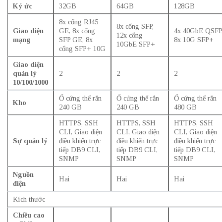
Ký ức
32GB
64GB
128GB
8x cổng RJ45
8x cổng SFP,
Giao diện
GE, 8x cổng
4x 40GbE QSFP
12x cổng
mạng
SFP GE, 8x
8x 10G SFP+
10GbE SFP+
cổng SFP+ 10G
Giao diện
quản lý
2
2
2
10/100/1000
Ổ cứng thể rắn
Ổ cứng thể rắn
Ổ cứng thể rắn
Kho
240 GB
240 GB
480 GB
HTTPS, SSH
HTTPS, SSH
HTTPS, SSH
CLI, Giao diện
CLI, Giao diện
CLI, Giao diện
Sự quản lý
điều khiển trực
điều khiển trực
điều khiển trực
tiếp DB9 CLI,
tiếp DB9 CLI,
tiếp DB9 CLI,
SNMP
SNMP
SNMP
Nguồn
Hai
Hai
Hai
điện
Kích thước
Chiều cao