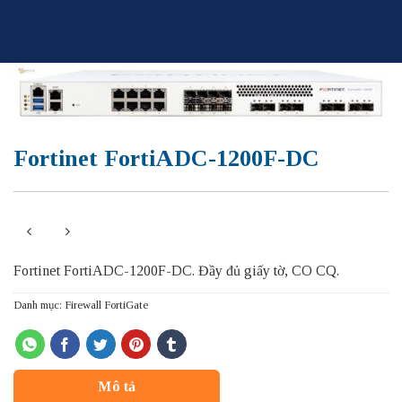
Skip
to
content
Fortinet FortiADC-1200F-DC
Fortinet FortiADC-1200F-DC. Đầy đủ giấy tờ, CO CQ.
Danh mục:
Firewall FortiGate
Mô tả