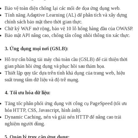
Bảo vệ toàn diện chống lại các mối đe dọa ứng dụng web.
Tính năng Adaptive Learning (AL) để phân tích và xây dựng
chính sách bảo mật theo thời gian thực.
Chữ ký WAF mở rộng, bảo vệ 10 lỗ hổng hàng đầu của OWASP.
Bảo mật API nâng cao, chống tấn công nhồi thông tin xác thực.
3. Ứng dụng mọi nơi (GSLB):
Hỗ trợ cân bằng tải máy chủ toàn cầu (GSLB) để cải thiện thời
gian phản hồi ứng dụng và phục hồi sau thảm họa.
Thiết lập quy tắc dựa trên tính khả dụng của trang web, hiệu
suất trung tâm dữ liệu và độ trễ mạng.
4. Tối ưu hóa dữ liệu:
Tăng tốc phân phối ứng dụng với công cụ PageSpeed (tối ưu
hóa HTTP, CSS, Javascript, hình ảnh).
Dynamic Caching, nén và giải nén HTTP để nâng cao trải
nghiệm người dùng.
5. Quản lý truy cập ứng dụng: