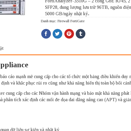
FortiAnalyzer-3510G – 2 cổng GbE RJ45, 2
SFP28, dung lượng lưu trữ 96TB, nguồn điện
5000 GB/ngày nhật ký
.
Danh mục:
Firewall FortiGate
ật
Appliance
à báo cáo mạnh mẽ cung cấp cho các tổ chức một bảng điều khiển duy n
định và khắc phục rủi ro cũng như khả năng hiển thị toàn bộ bối cảnh
zer cung cấp cho các Nhóm vận hành mạng và bảo mật khả năng phát hi
hà phân tích xác định các mối đe dọa dai dẳng nâng cao (APT) và giảm 
quan dữ liệu sự kiện và nhật ký