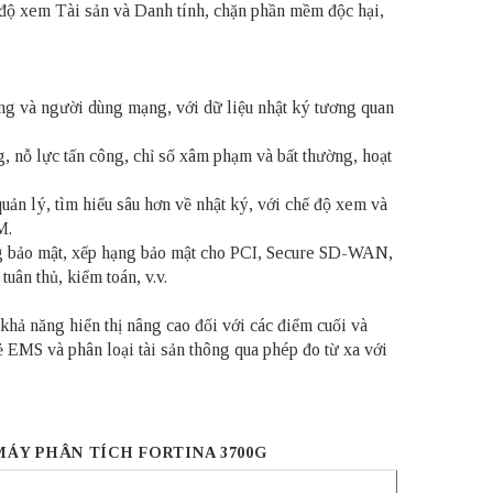
 độ xem Tài sản và Danh tính, chặn phần mềm độc hại,
ống và người dùng mạng, với dữ liệu nhật ký tương quan
g, nỗ lực tấn công, chỉ số xâm phạm và bất thường, hoạt
uản lý, tìm hiểu sâu hơn về nhật ký, với chế độ xem và
M.
ng bảo mật, xếp hạng bảo mật cho PCI, Secure SD-WAN,
ân thủ, kiểm toán, v.v.
hả năng hiển thị nâng cao đối với các điểm cuối và
ẻ EMS và phân loại tài sản thông qua phép đo từ xa với
MÁY PHÂN TÍCH FORTINA 3700G