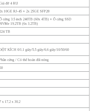
Giá đỡ 4 RU
2x 10GE RJ-45 + 2x 25GE SFP28
Ổ cứng 3,5 inch 240TB (60x 4TB) + Ổ cứng SSD
NVMe 19,2TB (6x 3,2TB)
224 TB
ĐỘT KÍCH 0/1,1 giây/5,5 giây/6,6 giây/10/50/60
Phần cứng / Có thể hoán đổi nóng
50
7 x 17,2 x 30,2