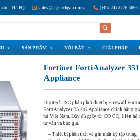
uân - Hà Nội
sales@digitechjsc.com.vn
(+84-24) 3776 5866
ỆU
SẢN PHẨM
NỔI BẬT
GIẢI PHÁP
Fortinet FortiAnalyzer 35
Appliance
Digitech JSC phân phối thiết bị Firewall
Fortin
FortiAnalyzer 3510G Appliance
chính hãng giá
tại Việt Nam. Đầy đủ giấy tờ, CO CQ. Liên hệ 
tư vấn và báo giá.
– Thiết bị phân tích và ghi nhật ký tập trung