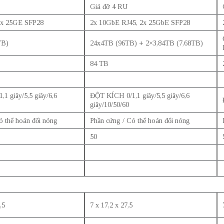
Giá đỡ 4 RU
2x 25GE SFP28
2x 10GbE RJ45, 2x 25GbE SFP28
TB)
24x4TB (96TB) + 2×3,84TB (7,68TB)
84 TB
1 giây/5,5 giây/6,6
ĐỘT KÍCH 0/1,1 giây/5,5 giây/6,6
giây/10/50/60
ó thể hoán đổi nóng
Phần cứng / Có thể hoán đổi nóng
50
,5
7 x 17,2 x 27,5