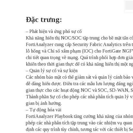
Đặc trưng:
– Phát hiện và ứng phó sự cố
Khả năng hiển thị NOC/SOC tập trung cho bề mặt tấn c
FortiAnalyzer cung cấp Security Fabric Analytics trên t
lỗ hổng và Chỉ số xâm phạm (IOC) cho FortiGate NGFW, 
chi tiết quan trọng về mạng. Quá trình phối hợp đơn gi
khiển theo thời gian thực để có khả năng hiển thị một n
– Quản lý sự cố và sự kiện
Các nhóm bảo mật có thể giám sát và quản lý cảnh báo và
dễ dàng hiểu được. Điều tra các mẫu lưu lượng đáng ngờ 
gian thực cho các hoạt động NOC và SOC, SD-WAN, SSL
Thành phần Sự cố cho phép các nhà phân tích quản lý việ
gian bị ảnh hưởng.
– Tự động hóa vải
FortiAnalyzer Playbook tăng cường khả năng của nhóm b
phép các nhà phân tích tập trung vào các nhiệm vụ qua
định các quy trình tùy chỉnh, tương tác với các thiết b