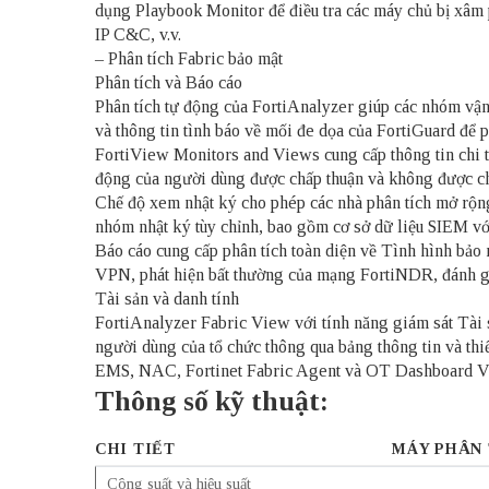
dụng Playbook Monitor để điều tra các máy chủ bị xâm 
IP C&C, v.v.
– Phân tích Fabric bảo mật
Phân tích và Báo cáo
Phân tích tự động của FortiAnalyzer giúp các nhóm vận
và thông tin tình báo về mối đe dọa của FortiGuard để ph
FortiView Monitors and Views cung cấp thông tin chi ti
động của người dùng được chấp thuận và không được c
Chế độ xem nhật ký cho phép các nhà phân tích mở rộng c
nhóm nhật ký tùy chỉnh, bao gồm cơ sở dữ liệu SIEM vớ
Báo cáo cung cấp phân tích toàn diện về Tình hình bả
VPN, phát hiện bất thường của mạng FortiNDR, đánh giá
Tài sản và danh tính
FortiAnalyzer Fabric View với tính năng giám sát Tài 
người dùng của tổ chức thông qua bảng thông tin và thi
EMS, NAC, Fortinet Fabric Agent và OT Dashboard V
Thông số kỹ thuật:
CHI TIẾT
MÁY PHÂN 
Công suất và hiệu suất