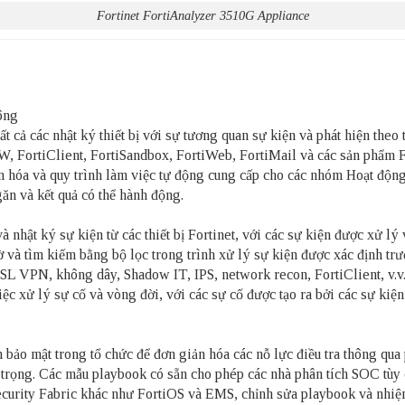
Fortinet FortiAnalyzer 3510G Appliance
ông
ất cả các nhật ký thiết bị với sự tương quan sự kiện và phát hiện the
FortiClient, FortiSandbox, FortiWeb, FortiMail và các sản phẩm Fort
ản hóa và quy trình làm việc tự động cung cấp cho các nhóm Hoạt độn
găn và kết quả có thể hành động.
 nhật ký sự kiện từ các thiết bị Fortinet, với các sự kiện được xử lý 
và tìm kiếm bằng bộ lọc trong trình xử lý sự kiện được xác định trướ
 VPN, không dây, Shadow IT, IPS, network recon, FortiClient, v.v
c xử lý sự cố và vòng đời, với các sự cố được tạo ra bởi các sự kiện 
ảo mật trong tổ chức để đơn giản hóa các nỗ lực điều tra thông qua 
n trọng. Các mẫu playbook có sẵn cho phép các nhà phân tích SOC tùy
ị Security Fabric khác như FortiOS và EMS, chỉnh sửa playbook và nhi