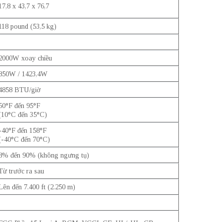
17,8 x 43,7 x 76,7
118 pound (53,5 kg)
2000W xoay chiều
850W / 1423,4W
4858 BTU/giờ
50°F đến 95°F
(10°C đến 35°C)
-40°F đến 158°F
(-40°C đến 70°C)
8% đến 90% (không ngưng tụ)
Từ trước ra sau
Lên đến 7.400 ft (2.250 m)