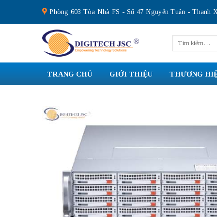
Skip
Phòng 603 Tòa Nhà FS - Số 47 Nguyễn Tuân - Thanh X
to
content
Tìm
kiếm:
TRANG CHỦ
GIỚI THIỆU
THƯƠNG HI