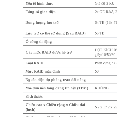
Yếu tố hình thức
Giá đỡ 3 RU
Tổng số giao diện
2x GE RJ45, 
Dung lượng lưu trữ
64 TB (16x 4
Lưu trữ có thể sử dụng (Sau RAID)
56 TB
Ổ cứng di động
ĐỘT KÍCH 0/1,
Các mức RAID được hỗ trợ
giây/10/50/60
Loại RAID
Phần cứng / C
Mức RAID mặc định
50
Nguồn điện dự phòng trao đổi nóng
Mô-đun nền tảng đáng tin cậy (TPM)
KHÔNG
Kích thước
Chiều cao x Chiều rộng x Chiều dài
5,2 x 17,2 x 25
(inch)