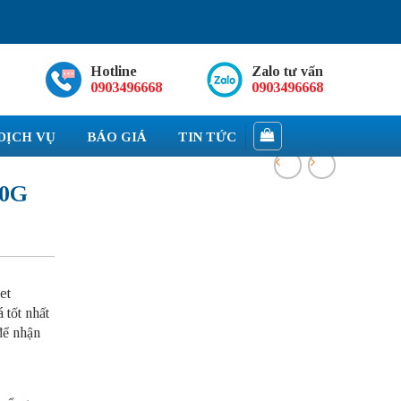
Hotline
Zalo tư vấn
0903496668
0903496668
DỊCH VỤ
BÁO GIÁ
TIN TỨC
10G
et
 tốt nhất
để nhận