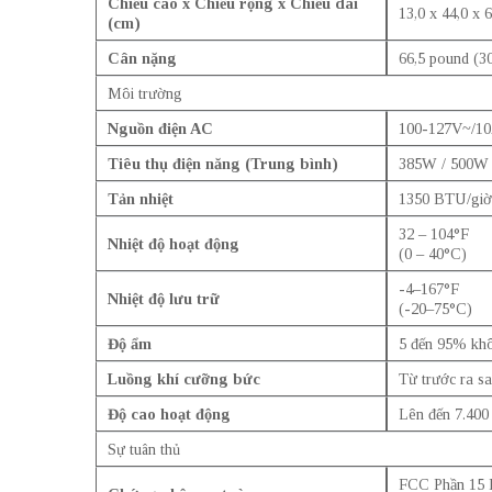
Chiều cao x Chiều rộng x Chiều dài
13,0 x 44,0 x 6
(cm)
Cân nặng
66,5 pound (3
Môi trường
Nguồn điện AC
100-127V~/10
Tiêu thụ điện năng (Trung bình)
385W / 500W
Tản nhiệt
1350 BTU/giờ
32 – 104°F
Nhiệt độ hoạt động
(0 – 40°C)
-4–167°F
Nhiệt độ lưu trữ
(-20–75°C)
Độ ẩm
5 đến 95% kh
Luồng khí cưỡng bức
Từ trước ra s
Độ cao hoạt động
Lên đến 7.400 
Sự tuân thủ
FCC Phần 15 