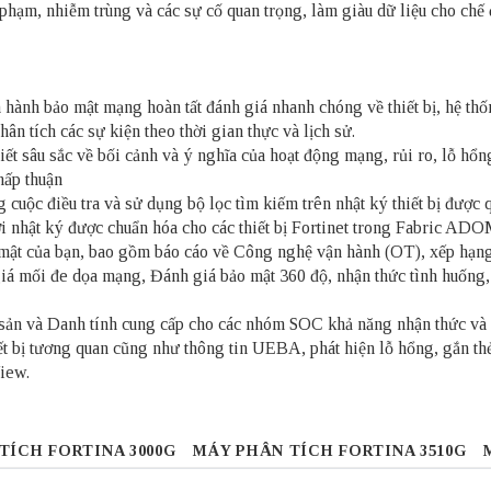
phạm, nhiễm trùng và các sự cố quan trọng, làm giàu dữ liệu cho chế
 hành bảo mật mạng hoàn tất đánh giá nhanh chóng về thiết bị, hệ th
ân tích các sự kiện theo thời gian thực và lịch sử.
ết sâu sắc về bối cảnh và ý nghĩa của hoạt động mạng, rủi ro, lỗ hổn
hấp thuận
uộc điều tra và sử dụng bộ lọc tìm kiếm trên nhật ký thiết bị được q
i nhật ký được chuẩn hóa cho các thiết bị Fortinet trong Fabric ADO
o mật của bạn, bao gồm báo cáo về Công nghệ vận hành (OT), xếp hạ
 mối đe dọa mạng, Đánh giá bảo mật 360 độ, nhận thức tình huống, tu
sản và Danh tính cung cấp cho các nhóm SOC khả năng nhận thức và k
ết bị tương quan cũng như thông tin UEBA, phát hiện lỗ hổng, gắn th
iew.
TÍCH FORTINA 3000G
MÁY PHÂN TÍCH FORTINA 3510G