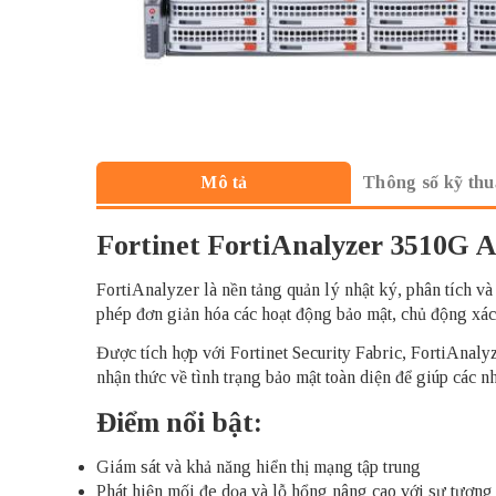
Thông số kỹ thu
Mô tả
Fortinet FortiAnalyzer 3510G 
FortiAnalyzer là nền tảng quản lý nhật ký, phân tích v
phép đơn giản hóa các hoạt động bảo mật, chủ động xác 
Được tích hợp với Fortinet Security Fabric, FortiAnaly
nhận thức về tình trạng bảo mật toàn diện để giúp các n
Điểm nổi bật:
Giám sát và khả năng hiển thị mạng tập trung
Phát hiện mối đe dọa và lỗ hổng nâng cao với sự tương 