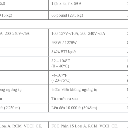
5,0
17,8 x 43,7 x 69,9
0,15 kg)
65 pound (29,5 kg)
A, 200-240V~/5A
100-127V~/10A, 200-240V~/5A
983W / 1278W
3424 BTU/giờ
32 – 104°F
(0 – 40°C)
-4–167°F
(-20–75°C)
ông ngưng tụ
5 đến 95% không ngưng tụ
au
Từ trước ra sau
ft (2.250 m)
Lên đến 10 000 ft (3048 m)
Loại A, RCM, VCCI, CE,
FCC Phần 15 Loại A, RCM, VCCI, CE,