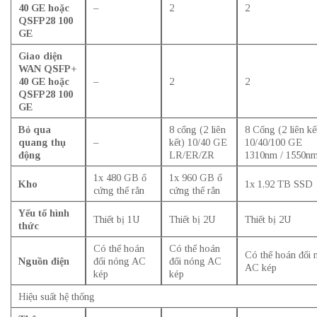
40 GE hoặc
–
2
2
QSFP28 100
GE
Giao diện
WAN QSFP+
40 GE hoặc
–
2
2
QSFP28 100
GE
Bỏ qua
8 cổng (2 liên
8 Cổng (2 liên kế
quang thụ
–
kết) 10/40 GE
10/40/100 GE
động
LR/ER/ZR
1310nm / 1550n
1x 480 GB ổ
1x 960 GB ổ
Kho
1x 1,92 TB SSD
cứng thể rắn
cứng thể rắn
Yếu tố hình
Thiết bị 1U
Thiết bị 2U
Thiết bị 2U
thức
Có thể hoán
Có thể hoán
Có thể hoán đổi 
Nguồn điện
đổi nóng AC
đổi nóng AC
AC kép
kép
kép
Hiệu suất hệ thống