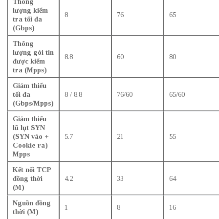
Thông
lượng kiểm
8
76
65
tra tối đa
(Gbps)
Thông
lượng gói tin
8.8
60
80
được kiểm
tra (Mpps)
Giảm thiểu
tối đa
8 / 8.8
76/60
65/60
(Gbps/Mpps)
Giảm thiểu
lũ lụt SYN
(SYN vào +
5.7
21
55
Cookie ra)
Mpps
Kết nối TCP
đồng thời
4.2
33
64
(M)
Nguồn đồng
1
8
16
thời (M)