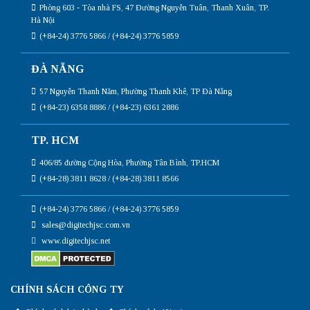
Phòng 603 - Tòa nhà FS, 47 Đường Nguyễn Tuân, Thanh Xuân, TP.
Hà Nội
(+84-24) 3776 5866 / (+84-24) 3776 5859
ĐÀ NẴNG
57 Nguyễn Thanh Năm, Phường Thanh Khê, TP Đà Nẵng
(+84-23) 6358 8886 / (+84-23) 6361 2886
TP. HCM
406/85 đường Cộng Hòa, Phường Tân Bình, TP.HCM
(+84-28) 3811 8628 / (+84-28) 3811 8566
(+84-24) 3776 5866 / (+84-24) 3776 5859
sales@digitechjsc.com.vn
www.digitechjsc.net
CHÍNH SÁCH CÔNG TY