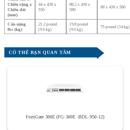
Chiều rộng x
44 x 438 x
88,2 x 438 x
88 x 438 x 580
Chiều dài
550
580
(mm)
Cân nặng
21,2 pound
19,8 pound
75 pound (34 kg)
lbs (kg)
(9,6 kg)
(9,0 kg)
CÓ THỂ BẠN QUAN TÂM
FortiGate 300E (FG-300E -BDL-950-12)