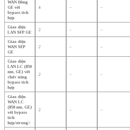
WAN Đồng
GE với
4
–
–
bypass tích
hợp
Giao diện
2
–
–
LAN SFP GE
Giao diện
WAN SFP
2
–
–
GE
Giao diện
LAN LC (850
nm, GE) với
2
–
–
chức năng
bypass tích
hợp
Giao diện
WAN LC
(850 nm, GE)
2
–
–
với bypass
tích
hợp/strong>