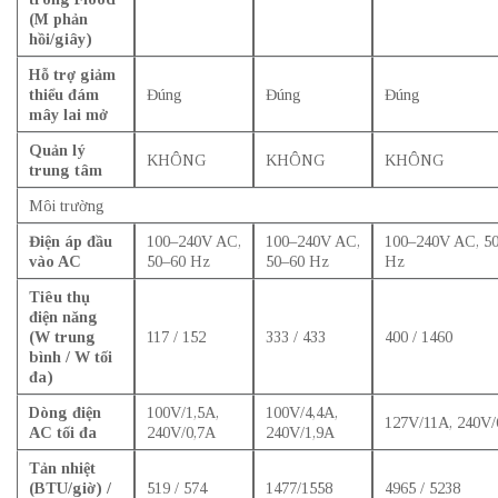
(M phản
hồi/giây)
Hỗ trợ giảm
thiểu đám
Đúng
Đúng
Đúng
mây lai mở
Quản lý
KHÔNG
KHÔNG
KHÔNG
trung tâm
Môi trường
Điện áp đầu
100–240V AC,
100–240V AC,
100–240V AC, 5
vào AC
50–60 Hz
50–60 Hz
Hz
Tiêu thụ
điện năng
(W trung
117 / 152
333 / 433
400 / 1460
bình / W tối
đa)
Dòng điện
100V/1,5A,
100V/4,4A,
127V/11A, 240V/
AC tối đa
240V/0,7A
240V/1,9A
Tản nhiệt
(BTU/giờ) /
519 / 574
1477/1558
4965 / 5238