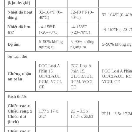
(kjoule/giờ)
Nhiệt độ hoạt
32–104°F (0–
32–104°F (0–
32–104°F (0–40°
động
40°C)
40°C)
Nhiệt độ lưu
-4–158°F
-4–158°F
-4–167°F (-20–7
trữ
(-20–70°C)
(-20–70°C)
5–90% không
5–90% không
Độ ẩm
5–90% không ng
ngưng tụ
ngưng tụ
Sự tuân thủ
FCC Loại A
FCC Loại A
Phần 15,
Phần 15,
FCC Loại A Phần
Chứng nhận
UL/CB/cUL,
UL/CB/cUL,
UL/CB/cUL, RC
an toàn
RCM, VCCI,
RCM, VCCI,
VCCI, CE
CE
CE
Kích thước
Chiều cao x
Chiều rộng x
1,77 x 17 x
2U – 3,5 x
2RU – 3,5x 17,24
Chiều dài
21,7
17,24 x 22,83
(inch)
Chiều cao x