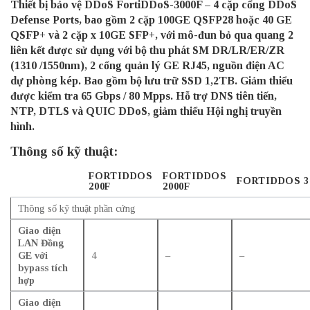
Thiết bị bảo vệ DDoS FortiDDoS-3000F – 4 cặp cổng DDoS
Defense Ports, bao gồm 2 cặp 100GE QSFP28 hoặc 40 GE
QSFP+ và 2 cặp x 10GE SFP+, với mô-đun bỏ qua quang 2
liên kết được sử dụng với bộ thu phát SM DR/LR/ER/ZR
(1310 /1550nm), 2 cổng quản lý GE RJ45, nguồn điện AC
dự phòng kép. Bao gồm bộ lưu trữ SSD 1,2TB. Giảm thiểu
được kiểm tra 65 Gbps / 80 Mpps. Hỗ trợ DNS tiên tiến,
NTP, DTLS và QUIC DDoS, giảm thiểu Hội nghị truyền
hình.
Thông số kỹ thuật:
FORTIDDOS
FORTIDDOS
FORTIDDOS 3
200F
2000F
Thông số kỹ thuật phần cứng
Giao diện
LAN Đồng
GE với
4
–
–
bypass tích
hợp
Giao diện