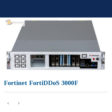
Skip
to
content
Fortinet FortiDDoS 3000F