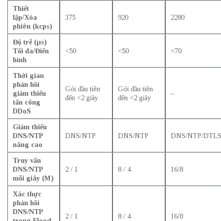
Thiết
lập/Xóa
375
920
2280
phiên (kcps)
Độ trễ (µs)
Tối đa/Điển
<50
<50
<70
hình
Thời gian
phản hồi
Gói đầu tiên
Gói đầu tiên
giảm thiểu
–
đến <2 giây
đến <2 giây
tấn công
DDoS
Giảm thiểu
DNS/NTP
DNS/NTP
DNS/NTP
DNS/NTP/DTLS
nâng cao
Truy vấn
DNS/NTP
2 / 1
8 / 4
16/8
mỗi giây (M)
Xác thực
phản hồi
DNS/NTP
2 / 1
8 / 4
16/8
trong Flood