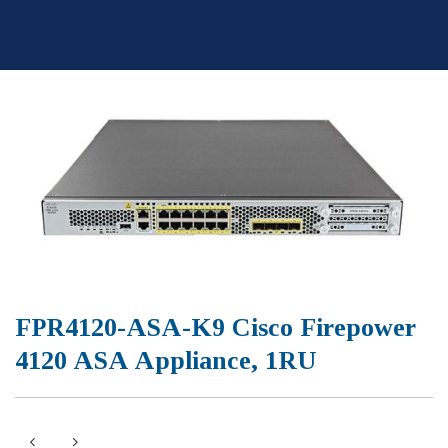
Skip
to
content
FPR4120-ASA-K9 Cisco Firepower
4120 ASA Appliance, 1RU