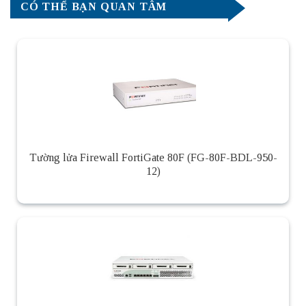
CÓ THỂ BẠN QUAN TÂM
Tường lửa Firewall FortiGate 80F (FG-80F-BDL-950-
12)