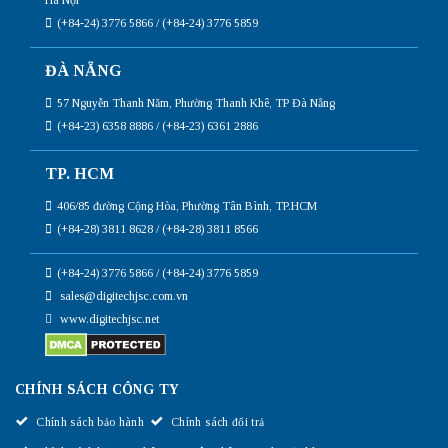
(+84-24) 3776 5866 / (+84-24) 3776 5859
ĐÀ NẴNG
57 Nguyễn Thanh Năm, Phường Thanh Khê, TP Đà Nẵng
(+84-23) 6358 8886 / (+84-23) 6361 2886
TP. HCM
406/85 đường Cộng Hòa, Phường Tân Bình, TP.HCM
(+84-28) 3811 8628 / (+84-28) 3811 8566
(+84-24) 3776 5866 / (+84-24) 3776 5859
sales@digitechjsc.com.vn
www.digitechjsc.net
CHÍNH SÁCH CÔNG TY
Chính sách bảo hành
Chính sách đổi trả