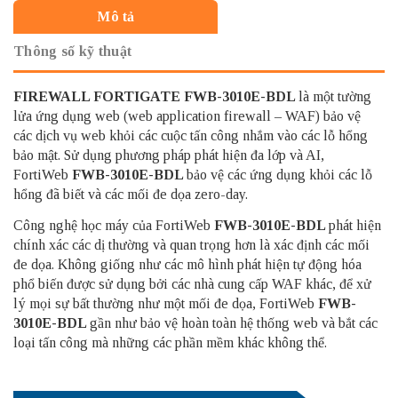
Mô tả
Thông số kỹ thuật
FIREWALL FORTIGATE
FWB-3010E-BDL
là một tường
lửa ứng dụng web (web application firewall – WAF) bảo vệ
các dịch vụ web khỏi các cuộc tấn công nhắm vào các lỗ hổng
bảo mật. Sử dụng phương pháp phát hiện đa lớp và AI,
FortiWeb
FWB-3010E-BDL
bảo vệ các ứng dụng khỏi các lỗ
hổng đã biết và các mối đe dọa zero-day.
Công nghệ học máy của FortiWeb
FWB-3010E-BDL
phát hiện
chính xác các dị thường và quan trọng hơn là xác định các mối
đe dọa. Không giống như các mô hình phát hiện tự động hóa
phổ biến được sử dụng bởi các nhà cung cấp WAF khác, để xử
lý mọi sự bất thường như một mối đe dọa, FortiWeb
FWB-
3010E-BDL
gần như bảo vệ hoàn toàn hệ thống web và bắt các
loại tấn công mà những các phần mềm khác không thể.