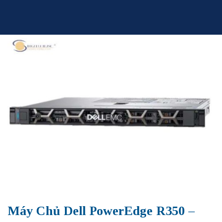
Skip
to
content
Máy Chủ Dell PowerEdge R350 –