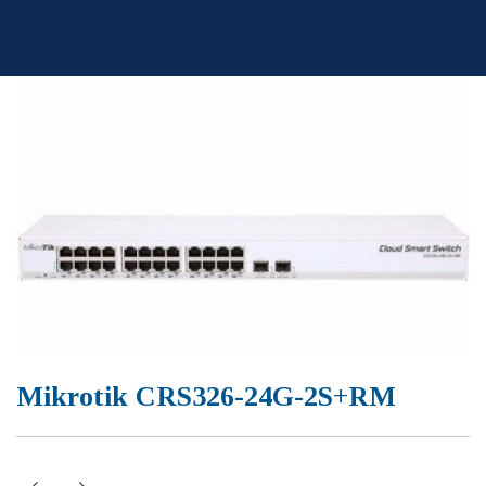
Skip
to
content
Mikrotik CRS326-24G-2S+RM