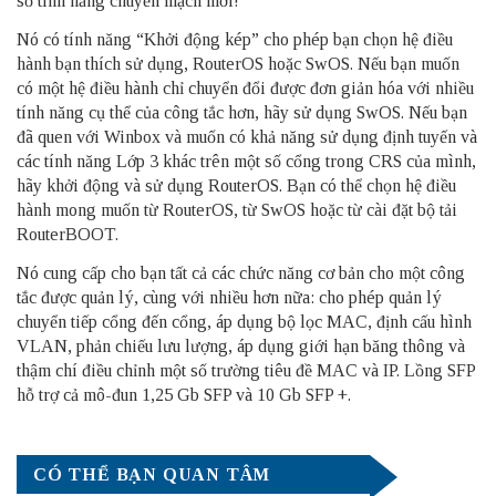
số tính năng chuyển mạch mới!
Nó có tính năng “Khởi động kép” cho phép bạn chọn hệ điều
hành bạn thích sử dụng, RouterOS hoặc SwOS. Nếu bạn muốn
có một hệ điều hành chỉ chuyển đổi được đơn giản hóa với nhiều
tính năng cụ thể của công tắc hơn, hãy sử dụng SwOS. Nếu bạn
đã quen với Winbox và muốn có khả năng sử dụng định tuyến và
các tính năng Lớp 3 khác trên một số cổng trong CRS của mình,
hãy khởi động và sử dụng RouterOS. Bạn có thể chọn hệ điều
hành mong muốn từ RouterOS, từ SwOS hoặc từ cài đặt bộ tải
RouterBOOT.
Nó cung cấp cho bạn tất cả các chức năng cơ bản cho một công
tắc được quản lý, cùng với nhiều hơn nữa: cho phép quản lý
chuyển tiếp cổng đến cổng, áp dụng bộ lọc MAC, định cấu hình
VLAN, phản chiếu lưu lượng, áp dụng giới hạn băng thông và
thậm chí điều chỉnh một số trường tiêu đề MAC và IP. Lồng SFP
hỗ trợ cả mô-đun 1,25 Gb SFP và 10 Gb SFP +.
CÓ THỂ BẠN QUAN TÂM