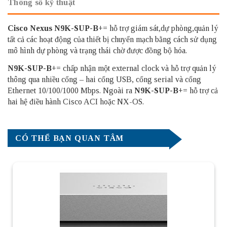
Thông số kỹ thuật
Cisco Nexus
N9K-SUP-B+=
hỗ trợ giám sát,dự phòng,quản lý
tất cả các hoạt động của thiết bị chuyển mạch bằng cách sử dụng
mô hình dự phòng và trạng thái chờ được đồng bộ hóa.
N9K-SUP-B+=
chấp nhận một external clock và hỗ trợ quản lý
thông qua nhiều cổng – hai cổng USB, cổng serial và cổng
Ethernet 10/100/1000 Mbps. Ngoài ra
N9K-SUP-B+=
hỗ trợ cả
hai hệ điều hành Cisco ACI hoặc NX-OS.
CÓ THỂ BẠN QUAN TÂM