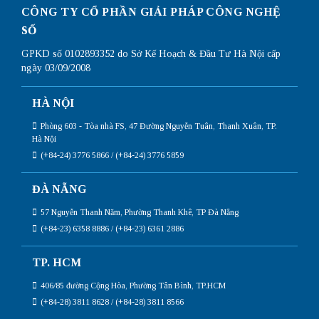
CÔNG TY CỔ PHẦN GIẢI PHÁP CÔNG NGHỆ
SỐ
GPKD số 0102893352 do Sở Kế Hoạch & Đầu Tư Hà Nội cấp
ngày 03/09/2008
HÀ NỘI
Phòng 603 - Tòa nhà FS, 47 Đường Nguyễn Tuân, Thanh Xuân, TP.
Hà Nội
(+84-24) 3776 5866 / (+84-24) 3776 5859
ĐÀ NẴNG
57 Nguyễn Thanh Năm, Phường Thanh Khê, TP Đà Nẵng
(+84-23) 6358 8886 / (+84-23) 6361 2886
TP. HCM
406/85 đường Cộng Hòa, Phường Tân Bình, TP.HCM
(+84-28) 3811 8628 / (+84-28) 3811 8566