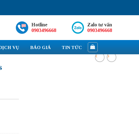
Hotline
Zalo tư vấn
0903496668
0903496668
DỊCH VỤ
BÁO GIÁ
TIN TỨC
s