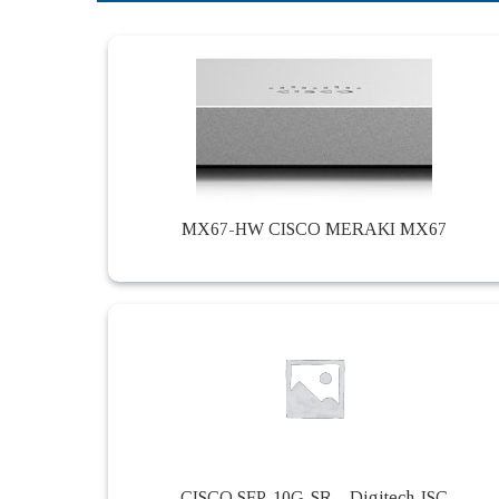
MX67-HW CISCO MERAKI MX67
CISCO SFP-10G-SR – Digitech JSC