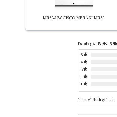
MR53-HW CISCO MERAKI MR53
Đánh giá N9K-X963
5
4
3
2
1
Chưa có đánh giá nào.