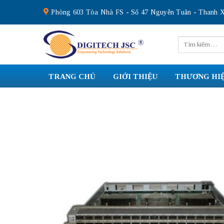
Skip
Phòng 603 Tòa Nhà FS - Số 47 Nguyễn Tuân - Thanh X
to
content
Tìm
kiếm:
TRANG CHỦ
GIỚI THIỆU
THƯƠNG HI