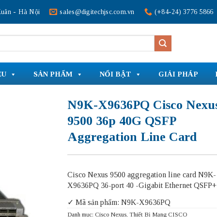
uân - Hà Nội
sales@digitechjsc.com.vn
(+84-24) 3776 5866
ỆU
SẢN PHẨM
NỔI BẬT
GIẢI PHÁP
N9K-X9636PQ Cisco Nexu
9500 36p 40G QSFP
Aggregation Line Card
Cisco Nexus 9500 aggregation line card N9K-
X9636PQ 36-port 40 -Gigabit Ethernet QSFP+
✓ Mã sản phẩm: N9K-X9636PQ
Danh mục:
Cisco Nexus
,
Thiết Bị Mạng CISCO