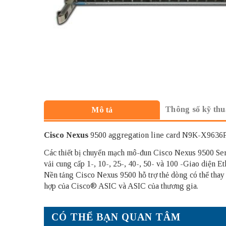
Thông số kỹ thu
Mô tả
Cisco Nexus
9500 aggregation line card N9K-X9636P
Các thiết bị chuyển mạch mô-đun Cisco Nexus 9500 Seri
vải cung cấp 1-, 10-, 25-, 40-, 50- và 100 -Giao diện Et
Nền tảng Cisco Nexus 9500 hỗ trợ thẻ dòng có thể thay 
hợp của Cisco® ASIC và ASIC của thương gia.
CÓ THỂ BẠN QUAN TÂM