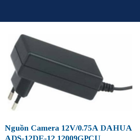
Skip
to
content
Nguồn Camera 12V/0.75A DAHUA
ADS-12DE-12 12009GPCU