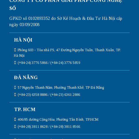
CÔNG TY CỔ PHẦN GIẢI PHÁP CÔNG NGHỆ
SỐ
GPKD số 0102893352 do Sở Kế Hoạch & Đầu Tư Hà Nội cấp
ngày 03/09/2008
HÀ NỘI
Phòng 603 - Tòa nhà FS, 47 Đường Nguyễn Tuân, Thanh Xuân, TP.
Hà Nội
(+84-24) 3776 5866 / (+84-24) 3776 5859
ĐÀ NẴNG
57 Nguyễn Thanh Năm, Phường Thanh Khê, TP Đà Nẵng
(+84-23) 6358 8886 / (+84-23) 6361 2886
TP. HCM
406/85 đường Cộng Hòa, Phường Tân Bình, TP.HCM
(+84-28) 3811 8628 / (+84-28) 3811 8566