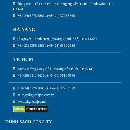
Phòng 603 - Tòa nhà FS, 47 Đường Nguyễn Tuân, Thanh Xuân, TP.
Hà Nội
(+84-24) 3776 5866 / (+84-24) 3776 5859
ĐÀ NẴNG
57 Nguyễn Thanh Năm, Phường Thanh Khê, TP Đà Nẵng
(+84-23) 6358 8886 / (+84-23) 6361 2886
TP. HCM
406/85 đường Cộng Hòa, Phường Tân Bình, TP.HCM
(+84-28) 3811 8628 / (+84-28) 3811 8566
(+84-24) 3776 5866 / (+84-24) 3776 5859
sales@digitechjsc.com.vn
www.digitechjsc.net
CHÍNH SÁCH CÔNG TY