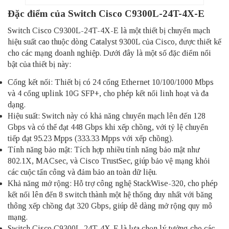
Đặc điểm của Switch Cisco C9300L-24T-4X-E
Switch Cisco C9300L-24T-4X-E là một thiết bị chuyển mạch
hiệu suất cao thuộc dòng Catalyst 9300L của Cisco, được thiết kế
cho các mạng doanh nghiệp. Dưới đây là một số đặc điểm nổi
bật của thiết bị này:
Cổng kết nối: Thiết bị có 24 cổng Ethernet 10/100/1000 Mbps
và 4 cổng uplink 10G SFP+, cho phép kết nối linh hoạt và đa
dạng.
Hiệu suất: Switch này có khả năng chuyển mạch lên đến 128
Gbps và có thể đạt 448 Gbps khi xếp chồng, với tỷ lệ chuyển
tiếp đạt 95.23 Mpps (333.33 Mpps với xếp chồng).
Tính năng bảo mật: Tích hợp nhiều tính năng bảo mật như
802.1X, MACsec, và Cisco TrustSec, giúp bảo vệ mạng khỏi
các cuộc tấn công và đảm bảo an toàn dữ liệu.
Khả năng mở rộng: Hỗ trợ công nghệ StackWise-320, cho phép
kết nối lên đến 8 switch thành một hệ thống duy nhất với băng
thông xếp chồng đạt 320 Gbps, giúp dễ dàng mở rộng quy mô
mạng.
Switch Cisco C9300L-24T-4X-E là lựa chọn lý tưởng cho các