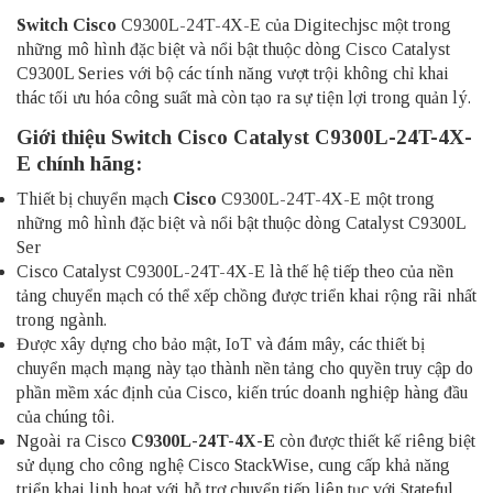
Switch Cisco
C9300L-24T-4X-E của Digitechjsc một trong
những mô hình đặc biệt và nổi bật thuộc dòng Cisco Catalyst
C9300L Series với bộ các tính năng vượt trội không chỉ khai
thác tối ưu hóa công suất mà còn tạo ra sự tiện lợi trong quản lý.
Giới thiệu Switch Cisco Catalyst C9300L-24T-4X-
E chính hãng:
Thiết bị chuyển mạch
Cisco
C9300L-24T-4X-E một trong
những mô hình đặc biệt và nổi bật thuộc dòng Catalyst C9300L
Ser
Cisco Catalyst C9300L-24T-4X-E là thế hệ tiếp theo của nền
tảng chuyển mạch có thể xếp chồng được triển khai rộng rãi nhất
trong ngành.
Được xây dựng cho bảo mật, IoT và đám mây, các thiết bị
chuyển mạch mạng này tạo thành nền tảng cho quyền truy cập do
phần mềm xác định của Cisco, kiến trúc doanh nghiệp hàng đầu
của chúng tôi.
Ngoài ra Cisco
C9300L-24T-4X-E
còn được thiết kế riêng biệt
sử dụng cho công nghệ Cisco StackWise, cung cấp khả năng
triển khai linh hoạt với hỗ trợ chuyển tiếp liên tục với Stateful