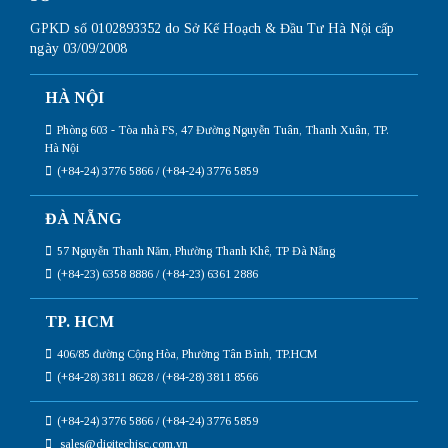
GPKD số 0102893352 do Sở Kế Hoạch & Đầu Tư Hà Nội cấp
ngày 03/09/2008
HÀ NỘI
Phòng 603 - Tòa nhà FS, 47 Đường Nguyễn Tuân, Thanh Xuân, TP.
Hà Nội
(+84-24) 3776 5866 / (+84-24) 3776 5859
ĐÀ NẴNG
57 Nguyễn Thanh Năm, Phường Thanh Khê, TP Đà Nẵng
(+84-23) 6358 8886 / (+84-23) 6361 2886
TP. HCM
406/85 đường Cộng Hòa, Phường Tân Bình, TP.HCM
(+84-28) 3811 8628 / (+84-28) 3811 8566
(+84-24) 3776 5866 / (+84-24) 3776 5859
sales@digitechjsc.com.vn