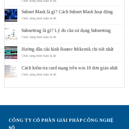
ở
Chức năng bình luận bị tắt
ITS
là
Subnet Mask là gì? Cách Subnet Mask hoạt động
gì?
Vai
ở
Chức năng bình luận bị tắt
trò
Subnet
và
Mask
Subnetting là gì? Lý do cần sử dụng Subnetting
lợi
là
ích
gì?
ở
Chức năng bình luận bị tắt
của
Cách
Subnetting
hệ
Subnet
là
thống
Mask
Hướng dẫn cấu hình Router Mikrotik chi tiết nhất
gì?
giao
hoạt
Lý
ở
Chức năng bình luận bị tắt
thông
động
do
Hướng
thông
cần
dẫn
minh
sử
Cách kiểm tra card mạng trên win 10 đơn giản nhất
cấu
ITS
dụng
hình
ở
Chức năng bình luận bị tắt
Subnetting
Router
Cách
Mikrotik
kiểm
chi
tra
tiết
card
nhất
mạng
trên
win
10
đơn
giản
CÔNG TY CỔ PHẦN GIẢI PHÁP CÔNG NGHỆ
nhất
SỐ