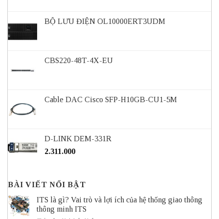
BỘ LƯU ĐIỆN OL10000ERT3UDM
CBS220-48T-4X-EU
Cable DAC Cisco SFP-H10GB-CU1-5M
D-LINK DEM-331R
2.311.000
BÀI VIẾT NỔI BẬT
ITS là gì? Vai trò và lợi ích của hệ thống giao thông
thông minh ITS