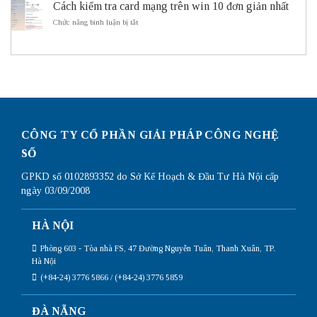
sử
Cách kiểm tra card mạng trên win 10 đơn giản nhất
cấu
ITS
dụng
hình
ở
Chức năng bình luận bị tắt
Subnetting
Router
Cách
Mikrotik
kiểm
chi
tra
tiết
card
nhất
mạng
trên
win
10
đơn
giản
CÔNG TY CỔ PHẦN GIẢI PHÁP CÔNG NGHỆ
nhất
SỐ
GPKD số 0102893352 do Sở Kế Hoạch & Đầu Tư Hà Nội cấp
ngày 03/09/2008
HÀ NỘI
Phòng 603 - Tòa nhà FS, 47 Đường Nguyễn Tuân, Thanh Xuân, TP.
Hà Nội
(+84-24) 3776 5866 / (+84-24) 3776 5859
ĐÀ NẴNG