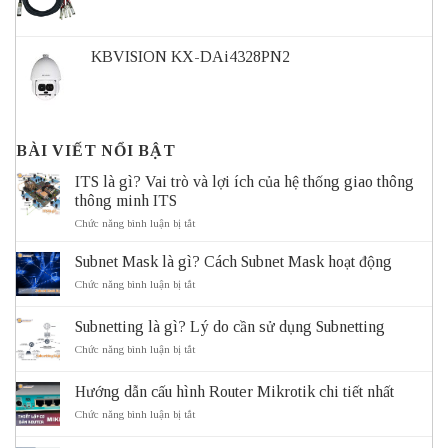
KBVISION KX-DAi4328PN2
BÀI VIẾT NỔI BẬT
ITS là gì? Vai trò và lợi ích của hệ thống giao thông
thông minh ITS
ở
Chức năng bình luận bị tắt
ITS
là
Subnet Mask là gì? Cách Subnet Mask hoạt động
gì?
Vai
ở
Chức năng bình luận bị tắt
trò
Subnet
và
Mask
Subnetting là gì? Lý do cần sử dụng Subnetting
lợi
là
ích
gì?
ở
Chức năng bình luận bị tắt
của
Cách
Subnetting
hệ
Subnet
là
thống
Mask
Hướng dẫn cấu hình Router Mikrotik chi tiết nhất
gì?
giao
hoạt
Lý
ở
Chức năng bình luận bị tắt
thông
động
do
Hướng
thông
cần
dẫn
minh