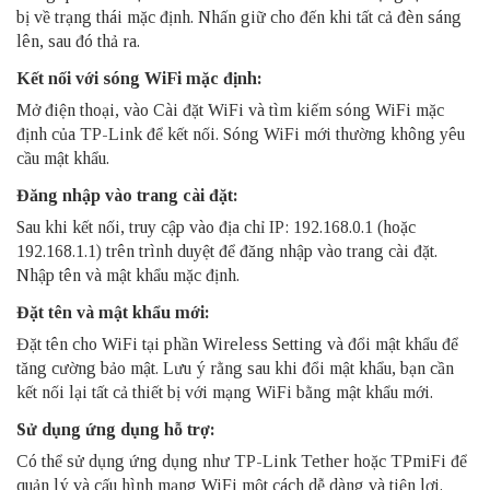
bị về trạng thái mặc định. Nhấn giữ cho đến khi tất cả đèn sáng
lên, sau đó thả ra.
Kết nối với sóng WiFi mặc định:
Mở điện thoại, vào Cài đặt WiFi và tìm kiếm sóng WiFi mặc
định của TP-Link để kết nối. Sóng WiFi mới thường không yêu
cầu mật khẩu.
Đăng nhập vào trang cài đặt:
Sau khi kết nối, truy cập vào địa chỉ IP: 192.168.0.1 (hoặc
192.168.1.1) trên trình duyệt để đăng nhập vào trang cài đặt.
Nhập tên và mật khẩu mặc định.
Đặt tên và mật khẩu mới:
Đặt tên cho WiFi tại phần Wireless Setting và đổi mật khẩu để
tăng cường bảo mật. Lưu ý rằng sau khi đổi mật khẩu, bạn cần
kết nối lại tất cả thiết bị với mạng WiFi bằng mật khẩu mới.
Sử dụng ứng dụng hỗ trợ:
Có thể sử dụng ứng dụng như TP-Link Tether hoặc TPmiFi để
quản lý và cấu hình mạng WiFi một cách dễ dàng và tiện lợi.