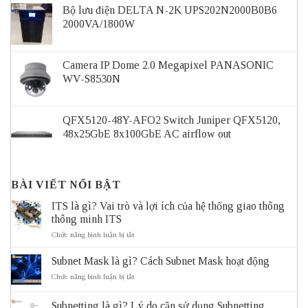
Bộ lưu điện DELTA N-2K UPS202N2000B0B6
2000VA/1800W
Camera IP Dome 2.0 Megapixel PANASONIC
WV-S8530N
QFX5120-48Y-AFO2 Switch Juniper QFX5120,
48x25GbE 8x100GbE AC airflow out
BÀI VIẾT NỔI BẬT
ITS là gì? Vai trò và lợi ích của hệ thống giao thông
thông minh ITS
ở
Chức năng bình luận bị tắt
ITS
là
Subnet Mask là gì? Cách Subnet Mask hoạt động
gì?
Vai
ở
Chức năng bình luận bị tắt
trò
Subnet
và
Mask
Subnetting là gì? Lý do cần sử dụng Subnetting
lợi
là