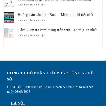
ích
gì?
ở
Chức năng bình luận bị tắt
của
Cách
Subnetting
hệ
Subnet
là
thống
Mask
Hướng dẫn cấu hình Router Mikrotik chi tiết nhất
gì?
giao
hoạt
Lý
ở
Chức năng bình luận bị tắt
thông
động
do
Hướng
thông
cần
dẫn
minh
sử
Cách kiểm tra card mạng trên win 10 đơn giản nhất
cấu
ITS
dụng
hình
ở
Chức năng bình luận bị tắt
Subnetting
Router
Cách
Mikrotik
kiểm
chi
tra
tiết
card
nhất
mạng
trên
win
10
đơn
giản
CÔNG TY CỔ PHẦN GIẢI PHÁP CÔNG NGHỆ
nhất
SỐ
GPKD số 0102893352 do Sở Kế Hoạch & Đầu Tư Hà Nội cấp
ngày 03/09/2008
HÀ NỘI