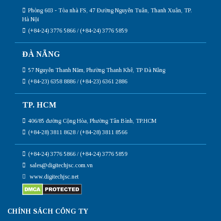
Phòng 603 - Tòa nhà FS, 47 Đường Nguyễn Tuân, Thanh Xuân, TP.
Hà Nội
(+84-24) 3776 5866 / (+84-24) 3776 5859
ĐÀ NẴNG
57 Nguyễn Thanh Năm, Phường Thanh Khê, TP Đà Nẵng
(+84-23) 6358 8886 / (+84-23) 6361 2886
TP. HCM
406/85 đường Cộng Hòa, Phường Tân Bình, TP.HCM
(+84-28) 3811 8628 / (+84-28) 3811 8566
(+84-24) 3776 5866 / (+84-24) 3776 5859
sales@digitechjsc.com.vn
www.digitechjsc.net
CHÍNH SÁCH CÔNG TY