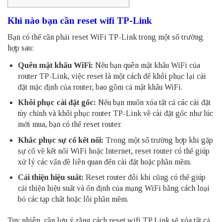
Khi nào bạn cần reset wifi TP-Link
Bạn có thể cần phải reset WiFi TP-Link trong một số trường
hợp sau:
Quên mật khẩu WiFi:
Nếu bạn quên mật khẩu WiFi của
router
TP-Link, việc reset là một cách để khôi phục lại cài
đặt mặc định của router, bao gồm cả mật khẩu WiFi.
Khôi phục cài đặt gốc:
Nếu bạn muốn xóa tất cả các cài đặt
tùy chỉnh và khôi phục router TP-Link về cài đặt gốc như lúc
mới mua, bạn có thể reset router.
Khắc phục sự cố kết nối:
Trong một số trường hợp khi gặp
sự cố về kết nối WiFi hoặc Internet, reset router có thể giúp
xử lý các vấn đề liên quan đến cài đặt hoặc phần mềm.
Cải thiện hiệu suất:
Reset router đôi khi cũng có thể giúp
cải thiện hiệu suất và ổn định của mạng WiFi bằng cách loại
bỏ các tạp chất hoặc lỗi phần mềm.
Tuy nhiên, cần lưu ý rằng cách reset wifi TP Link sẽ xóa tất cả