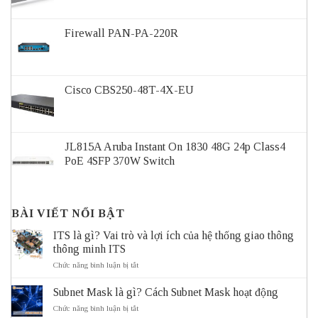
Firewall PAN-PA-220R
Cisco CBS250-48T-4X-EU
JL815A Aruba Instant On 1830 48G 24p Class4
PoE 4SFP 370W Switch
BÀI VIẾT NỔI BẬT
ITS là gì? Vai trò và lợi ích của hệ thống giao thông
thông minh ITS
ở
Chức năng bình luận bị tắt
ITS
là
Subnet Mask là gì? Cách Subnet Mask hoạt động
gì?
Vai
ở
Chức năng bình luận bị tắt
trò