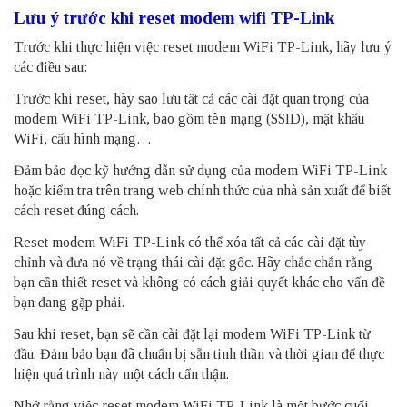
Lưu ý trước khi reset modem wifi TP-Link
Trước khi thực hiện việc reset modem WiFi TP-Link, hãy lưu ý
các điều sau:
Trước khi reset, hãy sao lưu tất cả các cài đặt quan trọng của
modem WiFi TP-Link, bao gồm tên mạng (SSID), mật khẩu
WiFi, cấu hình mạng…
Đảm bảo đọc kỹ hướng dẫn sử dụng của modem WiFi TP-Link
hoặc kiểm tra trên trang web chính thức của nhà sản xuất để biết
cách reset đúng cách.
Reset modem WiFi TP-Link có thể xóa tất cả các cài đặt tùy
chỉnh và đưa nó về trạng thái cài đặt gốc. Hãy chắc chắn rằng
bạn cần thiết reset và không có cách giải quyết khác cho vấn đề
bạn đang gặp phải.
Sau khi reset, bạn sẽ cần cài đặt lại modem WiFi TP-Link từ
đầu. Đảm bảo bạn đã chuẩn bị sẵn tinh thần và thời gian để thực
hiện quá trình này một cách cẩn thận.
Nhớ rằng việc reset modem WiFi TP-Link là một bước cuối