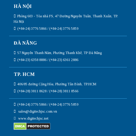
HÀ NỘI
Phòng 603 - Tòa nhà FS, 47 Đường Nguyễn Tuân, Thanh Xuân, TP.
Hà Nội
(+84-24) 3776 5866 / (+84-24) 3776 5859
ĐÀ NẴNG
57 Nguyễn Thanh Năm, Phường Thanh Khê, TP Đà Nẵng
(+84-23) 6358 8886 / (+84-23) 6361 2886
TP. HCM
406/85 đường Cộng Hòa, Phường Tân Bình, TP.HCM
(+84-28) 3811 8628 / (+84-28) 3811 8566
(+84-24) 3776 5866 / (+84-24) 3776 5859
sales@digitechjsc.com.vn
www.digitechjsc.net