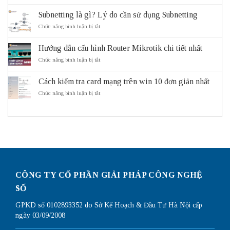
Subnet
và
Mask
Subnetting là gì? Lý do cần sử dụng Subnetting
lợi
là
ích
gì?
ở
Chức năng bình luận bị tắt
của
Cách
Subnetting
hệ
Subnet
là
thống
Mask
Hướng dẫn cấu hình Router Mikrotik chi tiết nhất
gì?
giao
hoạt
Lý
ở
Chức năng bình luận bị tắt
thông
động
do
Hướng
thông
cần
dẫn
minh
sử
Cách kiểm tra card mạng trên win 10 đơn giản nhất
cấu
ITS
dụng
hình
ở
Chức năng bình luận bị tắt
Subnetting
Router
Cách
Mikrotik
kiểm
chi
tra
tiết
card
nhất
mạng
trên
win
10
đơn
giản
CÔNG TY CỔ PHẦN GIẢI PHÁP CÔNG NGHỆ
nhất
SỐ
GPKD số 0102893352 do Sở Kế Hoạch & Đầu Tư Hà Nội cấp
ngày 03/09/2008