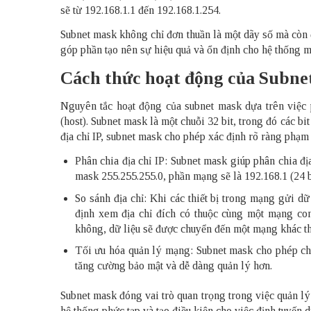
sẽ từ 192.168.1.1 đến 192.168.1.254.
Subnet mask không chỉ đơn thuần là một dãy số mà còn đó
góp phần tạo nên sự hiệu quả và ổn định cho hệ thống m
Cách thức hoạt động của Subne
Nguyên tắc hoạt động của subnet mask dựa trên việc 
(host). Subnet mask là một chuỗi 32 bit, trong đó các bi
địa chỉ IP, subnet mask cho phép xác định rõ ràng phạm 
Phân chia địa chỉ IP: Subnet mask giúp phân chia địa
mask 255.255.255.0, phần mạng sẽ là 192.168.1 (24 bit
So sánh địa chỉ: Khi các thiết bị trong mạng gửi d
định xem địa chỉ đích có thuộc cùng một mạng con
không, dữ liệu sẽ được chuyển đến một mạng khác t
Tối ưu hóa quản lý mạng: Subnet mask cho phép ch
tăng cường bảo mật và dễ dàng quản lý hơn.
Subnet mask đóng vai trò quan trọng trong việc quản lý 
hệ thống phức tạp và tạo điều kiện cho việc định tuyến 