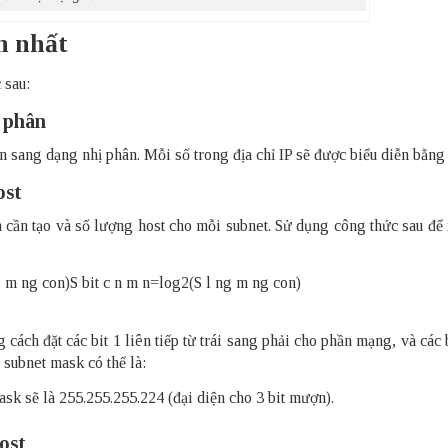
n nhất
 sau:
ị phân
n sang dạng nhị phân. Mỗi số trong địa chỉ IP sẽ được biểu diễn bằng 
ost
 cần tạo và số lượng host cho mỗi subnet. Sử dụng công thức sau để 
g m ng con)
S bit c n m n
=
log
2
(
S l ng m ng con
)
cách đặt các bit 1 liên tiếp từ trái sang phải cho phần mạng, và các 
 subnet mask có thể là:
mask sẽ là 255.255.255.224 (đại diện cho 3 bit mượn).
ost