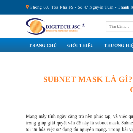
Skip
Phòng 603 Tòa Nhà FS - Số 47 Nguyễn Tuân - Thanh X
to
content
Tìm
kiếm:
TRANG CHỦ
GIỚI THIỆU
THƯƠNG HI
SUBNET MASK LÀ GÌ
Mạng máy tính ngày càng trở nên phức tạp, và việc quả
trọng giúp giải quyết vấn đề này là
subnet mask
. Subn
tối ưu hóa việc sử dụng tài nguyên mạng. Trong bài vi