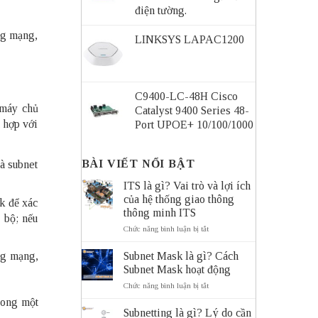
điện tường.
ong mạng,
LINKSYS LAPAC1200
C9400-LC-48H Cisco
 máy chủ
Catalyst 9400 Series 48-
t hợp với
Port UPOE+ 10/100/1000
BÀI VIẾT NỔI BẬT
và subnet
ITS là gì? Vai trò và lợi ích
của hệ thống giao thông
sk để xác
thông minh ITS
 bộ; nếu
ở
Chức năng bình luận bị tắt
ITS
là
Subnet Mask là gì? Cách
ng mạng,
gì?
Subnet Mask hoạt động
Vai
trò
ở
Chức năng bình luận bị tắt
và
Subnet
trong một
lợi
Mask
Subnetting là gì? Lý do cần
ích
là