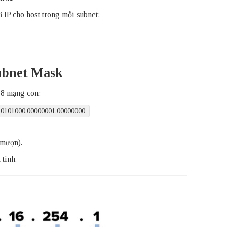
ỉ IP cho host trong mỗi subnet:
Subnet Mask
h 8 mạng con:
10101000.00000001.00000000
 mượn).
tính.