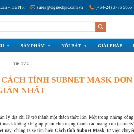
uân - Hà Nội
sales@digitechjsc.com.vn
(+84-24) 3776 5866
ỆU
SẢN PHẨM
NỔI BẬT
GIẢI PHÁP
TIN TỨC
? CÁCH TÍNH SUBNET MASK ĐƠN
GIẢN NHẤT
n lý địa chỉ IP trở thành một thách thức lớn. Một trong những công
et mask không chỉ giúp phân chia mạng thành các mạng con (subnets
ết này, chúng ta sẽ tìm hiểu
Cách tính Subnet Mask
, từ việc chuyể