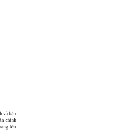
nh và bảo
án chính
 mạng lớn