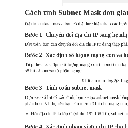
Cách tính Subnet Mask đơn giả
Để tính subnet mask, bạn có thể thực hiện theo các bước
Bước 1: Chuyển đổi địa chỉ IP sang hệ nh
Đầu tiên, bạn cần chuyển đổi địa chỉ IP từ dạng thập phâ
Bước 2: Xác định số lượng mạng con và h
Tiếp theo, xác định số lượng mạng con (subnet) mà bạn
số bit cần mượn từ phần mạng:
S bit c n m n=log⁡2(S l n
Bước 3: Tính toán subnet mask
Dựa vào số bit đã xác định, bạn sẽ tạo subnet mask bằng 
phần host. Ví dụ, nếu bạn cần mượn 3 bit cho mạng con,
Nếu địa chỉ IP là lớp C (ví dụ: 192.168.1.0), subnet 
Bước 4: Xác định phạm vi địa chỉ IP cho h