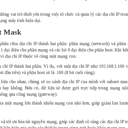
ng vai trò thiết yếu trong việc tổ chức và quản lý các địa chỉ IP tr
ạng máy tính hiện đại.
t Mask
phân chia địa chỉ IP thành hai phần: phần mạng (network) và phần
t 1 đại diện cho phần mạng và các bit 0 đại diện cho phần host. Khi kế
vi địa chỉ IP thuộc về cùng một mạng con.
 chỉ IP thành hai phần. Ví dụ, với một địa chỉ IP như 192.168.1.100 
 đầu tiên) và phần host sẽ là .100 (8 bit cuối cùng).
ữ liệu cho nhau, chúng sẽ so sánh địa chỉ IP của mình với subnet ma
 hay không. Nếu có, dữ liệu sẽ được gửi trực tiếp trong mạng nội
hông qua cổng mạng (gateway).
ia một mạng lớn thành nhiều mạng con nhỏ hơn, giúp giảm lưu lượ
và tối ưu hóa tài nguyên mạng, giúp xác định rõ ràng các địa chỉ IP 
dữ liệu hiệu quả giữa các thiết bị trong cùng một hoặc khác mạng con.