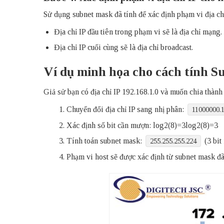
Sử dụng subnet mask đã tính để xác định phạm vi địa ch
Địa chỉ IP đầu tiên trong phạm vi sẽ là địa chỉ mạng.
Địa chỉ IP cuối cùng sẽ là địa chỉ broadcast.
Ví dụ minh họa cho cách tính 
Giả sử bạn có địa chỉ IP 192.168.1.0 và muốn chia thàn
Chuyển đổi địa chỉ IP sang nhị phân:
11000000.
Xác định số bit cần mượn:
log⁡2(8)=3
log
2
(
8
)
=
3
Tính toán subnet mask:
(3 bit
255.255.255.224
Phạm vi host sẽ được xác định từ subnet mask đã 