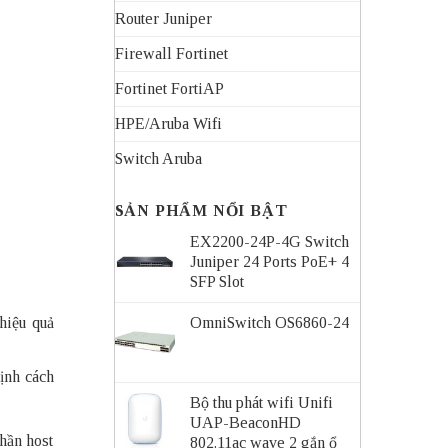
Router Juniper
Firewall Fortinet
Fortinet FortiAP
HPE/Aruba Wifi
Switch Aruba
SẢN PHẨM NỔI BẬT
EX2200-24P-4G Switch
Juniper 24 Ports PoE+ 4
SFP Slot
hiệu quả
OmniSwitch OS6860-24
ịnh cách
Bộ thu phát wifi Unifi
UAP-BeaconHD
phần host
802.11ac wave 2 gắn ổ